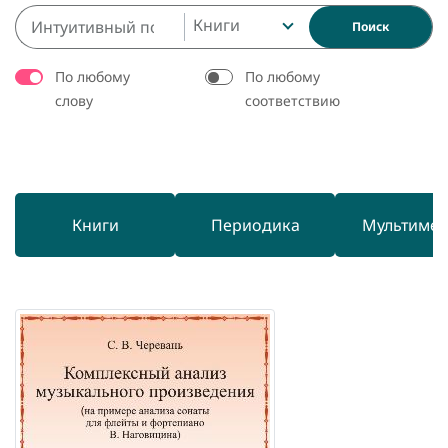
Книги
Поиск
По любому
По любому
слову
соответствию
Книги
Периодика
Мультиме