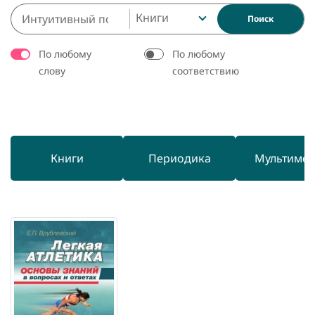
Книги
Поиск
По любому
По любому
слову
соответствию
Книги
Периодика
Мультиме