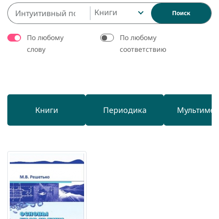
Книги
Поиск
По любому
По любому
слову
соответствию
Книги
Периодика
Мультиме