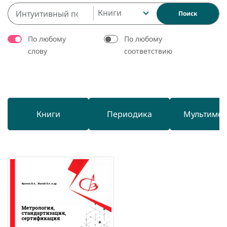
Книги
Поиск
По любому
По любому
слову
соответствию
Книги
Периодика
Мультиме