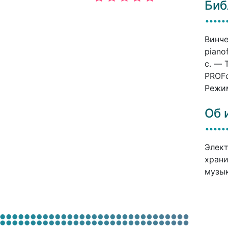
Биб
Винче
piano
c. — 
PROFо
Режим
Об 
Элект
храни
музык