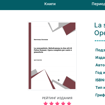
Книги
Перио
La 
Ope
Подз
Изда
Авто
Год 
ISBN
Тип 
Гриф
РЕЙТИНГ ИЗДАНИЯ