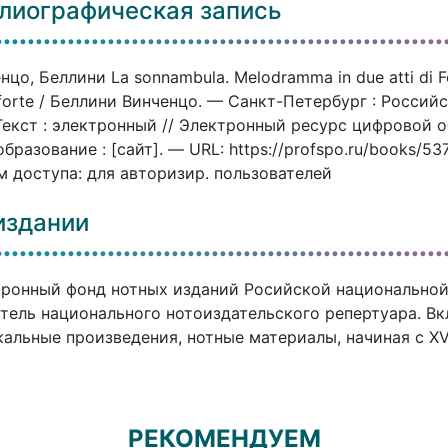
лиографическая запись
нцо, Беллини La sonnambula. Melodramma in due atti di F
forte / Беллини Винченцо. — Санкт-Петербург : Россий
Текст : электронный // Электронный ресурс цифровой
бразование : [сайт]. — URL: https://profspo.ru/books/5
 доступа: для авторизир. пользователей
издании
ронный фонд нотных изданий Росийской национальной
тель национального нотоиздательского репертуара. В
альные произведения, нотные материалы, начиная с XVI
РЕКОМЕНДУЕМ