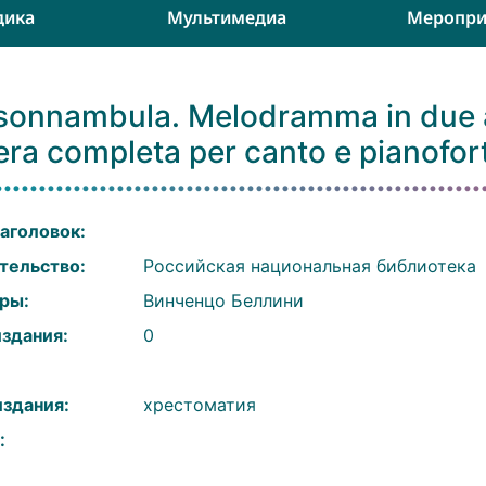
дика
Мультимедиа
Меропри
sonnambula. Melodramma in due at
ra completa per canto e pianofor
аголовок:
тельство:
Российская национальная библиотека
ры:
Винченцо Беллини
издания:
0
:
издания:
хрестоматия
: