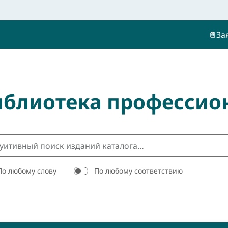
За
иблиотека профессио
По любому слову
По любому соответствию