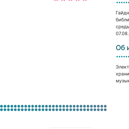
Гайдн
библи
среды
07.08
Об 
Элект
храни
музык