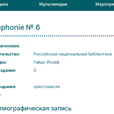
дика
Мультимедиа
Меропри
mphonie № 6
аголовок:
тельство:
Российская национальная библиотека
ры:
Гайдн Йозеф
издания:
0
:
издания:
хрестоматия
:
лиографическая запись