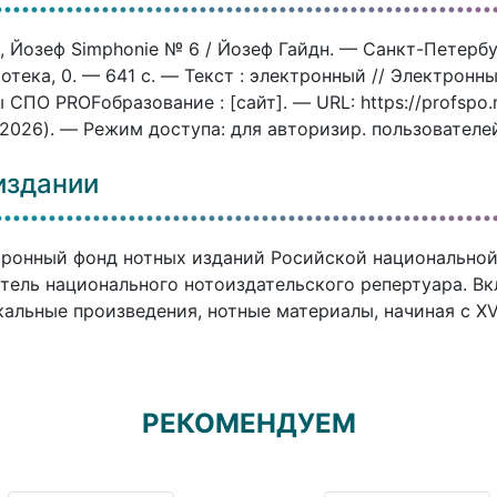
, Йозеф Simphonie № 6 / Йозеф Гайдн. — Санкт-Петербу
отека, 0. — 641 c. — Текст : электронный // Электрон
 СПО PROFобразование : [сайт]. — URL: https://profspo
.2026). — Режим доступа: для авторизир. пользователе
издании
ронный фонд нотных изданий Росийской национальной
тель национального нотоиздательского репертуара. В
альные произведения, нотные материалы, начиная с XVI
РЕКОМЕНДУЕМ