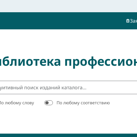
За
иблиотека профессио
По любому слову
По любому соответствию