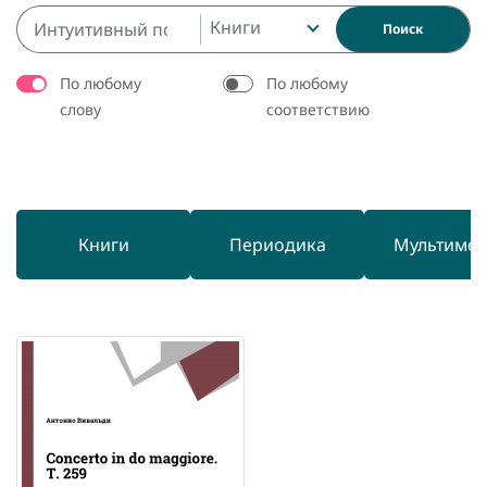
Книги
Поиск
По любому
По любому
слову
соответствию
Книги
Периодика
Мультиме