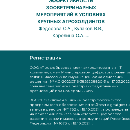
ЭФФЕКТИВНОСТИ
ЗООВЕТЕРИНАРНЫХ
МЕРОПРИЯТИЙ В УСЛОВИЯХ
КРУПНЫХ АГРОХОЛДИНГОВ
Федосова О.А., Кулаков В.В.,
Карелина О.А.,…
Регистрация
ООО «Профобразование» - аккредитованная IT
компания, о чем Министерством цифрового развити
связи и массовых коммуникаций РФ на основании
решения № АО-20220316-3829208820-3 от 17.03.2022
года внесена запись в реестр аккредитованных
организаций под номером 22088
ЭБС СПО включен в Единый реестр российского
программного обеспечения https://reestr.digital.gov.ru
запись в реестре № 11782 от 18.10.2021 г. произведен
на основании приказа Министерства цифрового
развития, связи и массовых коммуникаций Российск
Федерации № 1078 от 18.10.2021 г.