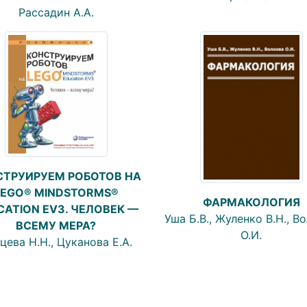
Рассадин А.А.
СТРУИРУЕМ РОБОТОВ НА
LEGO® MINDSTORMS®
ФАРМАКОЛОГИЯ
CATION EV3. ЧЕЛОВЕК —
Уша Б.В., Жуленко В.Н., В
ВСЕМУ МЕРА?
О.И.
цева Н.Н., Цуканова Е.А.