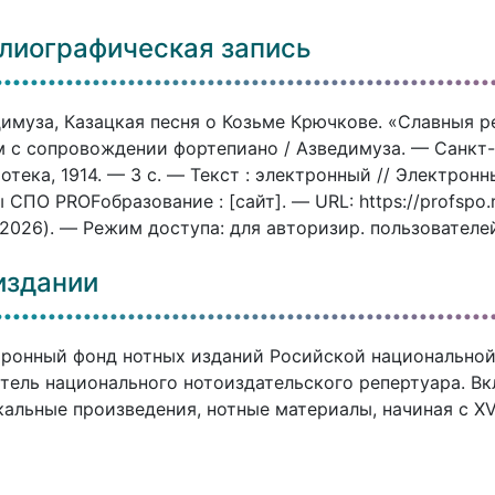
лиографическая запись
имуза, Казацкая песня о Козьме Крючкове. «Славныя р
 с сопровождении фортепиано / Азведимуза. — Санкт-
отека, 1914. — 3 c. — Текст : электронный // Электро
 СПО PROFобразование : [сайт]. — URL: https://profspo
.2026). — Режим доступа: для авторизир. пользователе
издании
ронный фонд нотных изданий Росийской национальной
тель национального нотоиздательского репертуара. В
альные произведения, нотные материалы, начиная с XVI