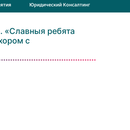
ятия
Юридический Консалтинг
. «Славныя ребята
хором с