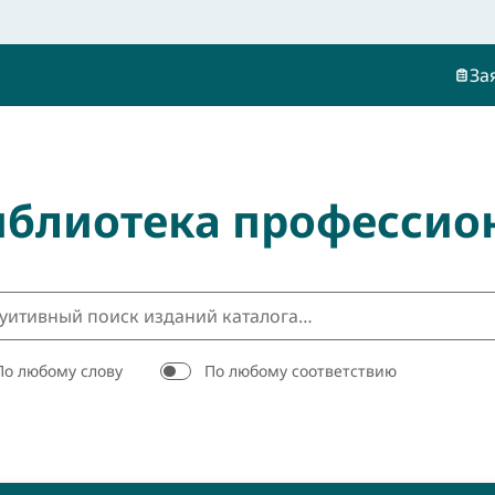
За
иблиотека профессио
По любому слову
По любому соответствию