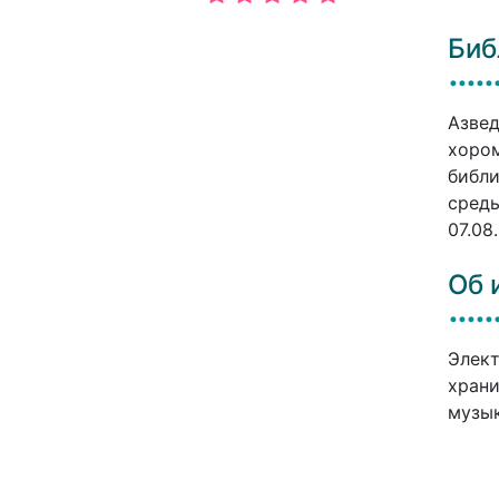
Биб
Азвед
хором
библи
среды
07.08
Об 
Элект
храни
музык