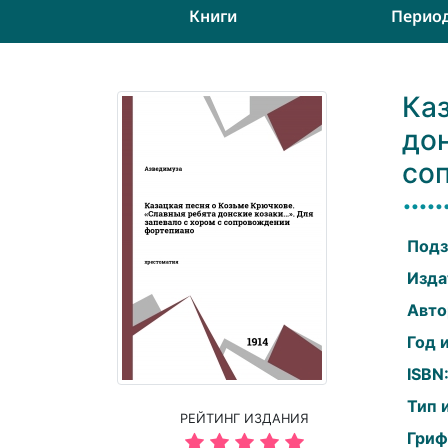
Книги
Перио
Ка
дон
со
Подз
Изда
Авто
Год 
ISBN
Тип 
РЕЙТИНГ ИЗДАНИЯ
Гриф