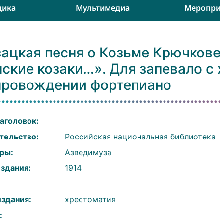
дика
Мультимедиа
Меропри
зацкая песня о Козьме Крючкове
ские козаки…». Для запевало с 
провождении фортепиано
аголовок:
тельство:
Российская национальная библиотека
ры:
Азведимуза
издания:
1914
:
издания:
хрестоматия
: