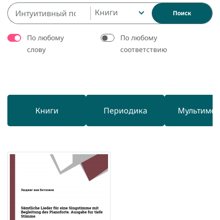
Книги
Поиск
По любому
По любому
слову
соответствию
Книги
Периодика
Мультиме