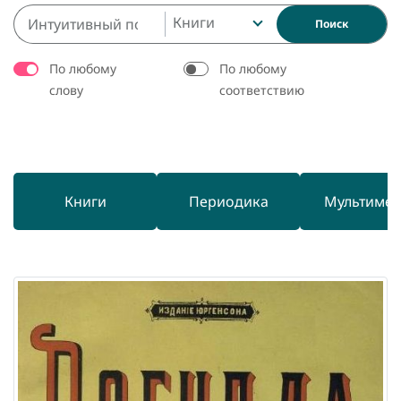
Книги
Поиск
По любому
По любому
слову
соответствию
Книги
Периодика
Мультиме