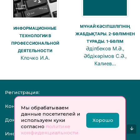
МҰНАЙ КӘСІПШІЛІГІНІҢ
ИНФОРМАЦИОННЫЕ
ЖАБДЫҚТАРЫ. 2-БӨЛІМНЕН
ТЕХНОЛОГИИ В
ТҰРАДЫ. 1-БӨЛІМ
ПРОФЕССИОНАЛЬНОЙ
Әділбеков М.Ә.,
ДЕЯТЕЛЬНОСТИ
Әбдікәрімов С.Ә.,
Клочко И.А.
Калиев…
Регистрация:
Контакты:
Мы обрабатываем
данные посетителей и
Документы:
используем куки
Хорошо
согласно
политике
↓
конфиденциальности
Инфо: