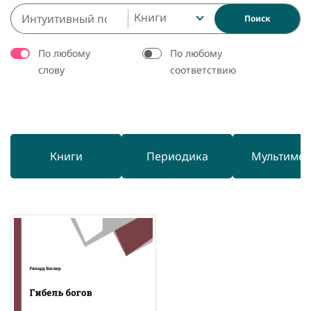
Книги
Поиск
По любому
По любому
слову
соответствию
Книги
Периодика
Мультиме