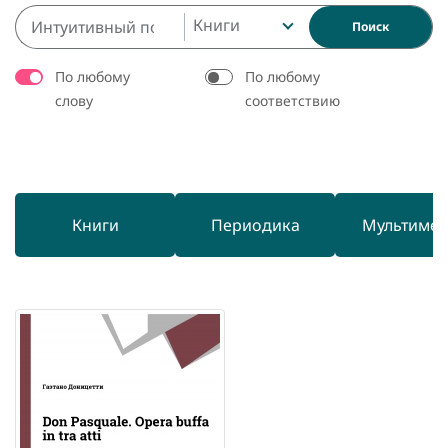
Книги
Поиск
По любому
По любому
слову
соответствию
Книги
Периодика
Мультиме