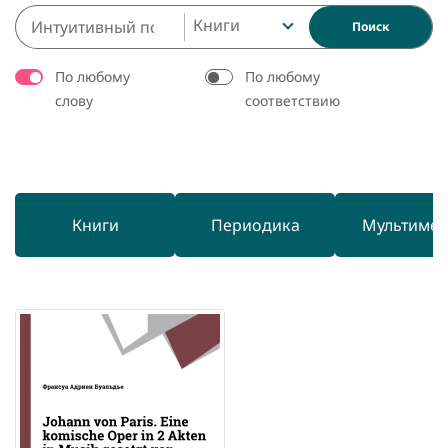
Книги
Поиск
По любому
По любому
слову
соответствию
Книги
Периодика
Мультиме