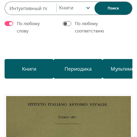
Книги
Поиск
По любому
По любому
слову
соответствию
Книги
Периодика
Мультиме