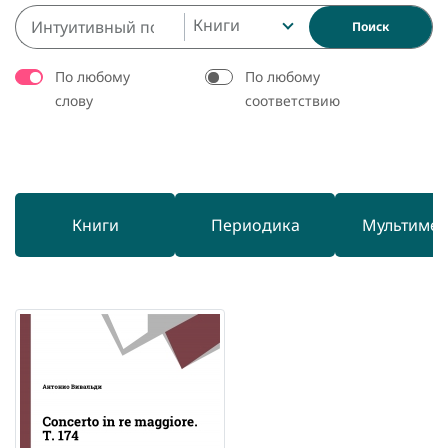
Книги
Поиск
По любому
По любому
слову
соответствию
Книги
Периодика
Мультиме