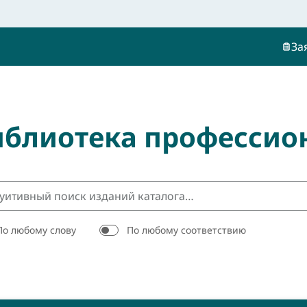
За
иблиотека профессио
По любому слову
По любому соответствию