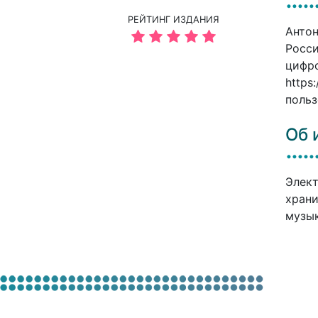
РЕЙТИНГ ИЗДАНИЯ
Антон
Росси
цифро
https
польз
Об 
Элект
храни
музык