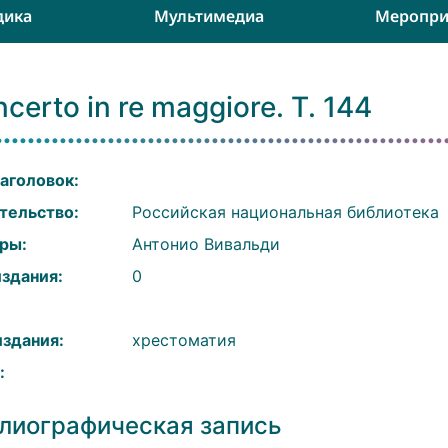
дика
Мультимедиа
Меропри
certo in re maggiore. T. 144
аголовок:
тельство:
Российская национальная библиотека
ры:
Антонио Вивальди
издания:
0
:
издания:
хрестоматия
:
лиографическая запись