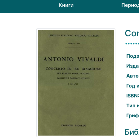
Книги
Перио
Con
Подз
Изда
Авто
Год 
ISBN
Тип 
Гриф
Биб