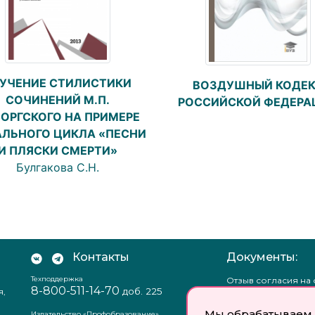
УЧЕНИЕ СТИЛИСТИКИ
ВОЗДУШНЫЙ КОДЕК
СОЧИНЕНИЙ М.П.
РОССИЙСКОЙ ФЕДЕРА
ОРГСКОГО НА ПРИМЕРЕ
ЛЬНОГО ЦИКЛА «ПЕСНИ
И ПЛЯСКИ СМЕРТИ»
Булгакова С.Н.
Контакты
Документы:
Техподдержка
Отзыв согласия на
8-800-511-14-70
доб. 225
я,
персональных данн
Пользовательское
Мы обрабатываем 
соглашение
Издательство «Профобразование»