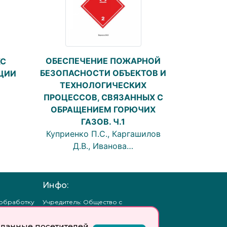
ОБЕСПЕЧЕНИЕ ПОЖАРНОЙ
С
БЕЗОПАСНОСТИ ОБЪЕКТОВ И
ЦИИ
ТЕХНОЛОГИЧЕСКИХ
ПРОЦЕССОВ, СВЯЗАННЫХ С
ОБРАЩЕНИЕМ ГОРЮЧИХ
ГАЗОВ. Ч.1
Куприенко П.С., Каргашилов
Д.В., Иванова…
Инфо:
 обработку
Учредитель: Общество с
ых
ограниченной
ответственностью
данные посетителей
«Профобразование»