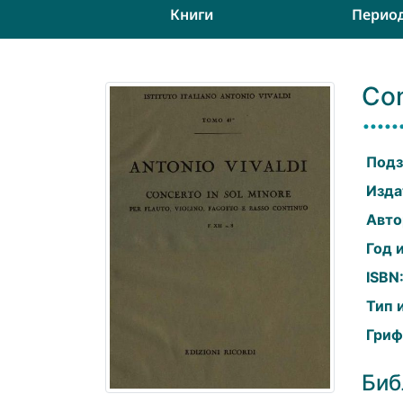
Книги
Перио
Con
Подз
Изда
Авто
Год 
ISBN
Тип 
Гриф
Биб