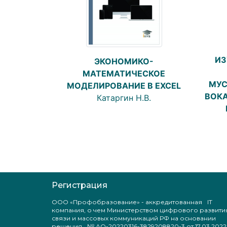
ИЗ
ЭКОНОМИКО-
МАТЕМАТИЧЕСКОЕ
МУС
МОДЕЛИРОВАНИЕ В EXCEL
ВОКА
Катаргин Н.В.
Регистрация
ООО «Профобразование» - аккредитованная IT
компания, о чем Министерством цифрового развити
связи и массовых коммуникаций РФ на основании
решения № АО-20220316-3829208820-3 от 17.03.2022