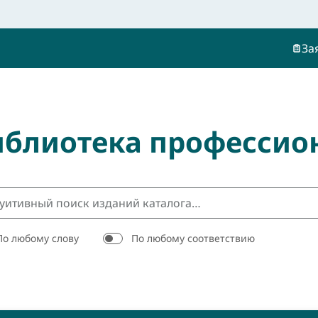
За
иблиотека профессио
По любому слову
По любому соответствию