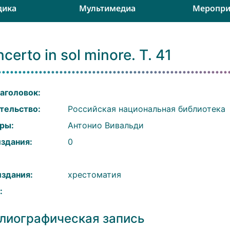
дика
Мультимедиа
Меропри
certo in sol minore. Т. 41
аголовок:
тельство:
Российская национальная библиотека
ры:
Антонио Вивальди
издания:
0
:
издания:
хрестоматия
:
лиографическая запись