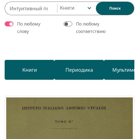
Книги
Поиск
По любому
По любому
слову
соответствию
Книги
Периодика
Мультиме