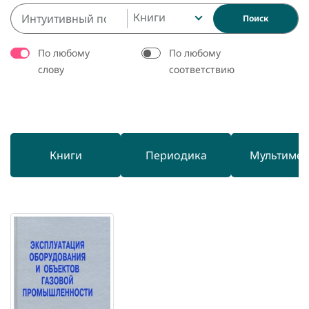
Книги
Поиск
По любому
По любому
слову
соответствию
Книги
Периодика
Мультиме