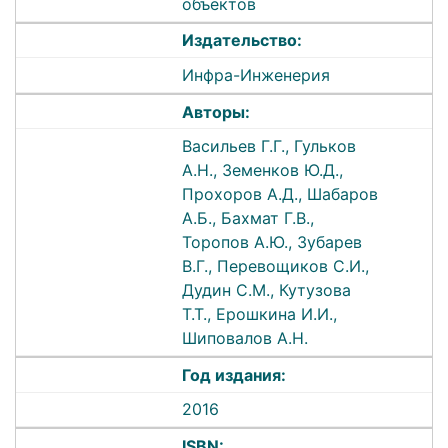
объектов
Издательство:
Инфра-Инженерия
Авторы:
Васильев Г.Г., Гульков
А.Н., Земенков Ю.Д.,
Прохоров А.Д., Шабаров
А.Б., Бахмат Г.В.,
Торопов А.Ю., Зубарев
В.Г., Перевощиков С.И.,
Дудин С.М., Кутузова
Т.Т., Ерошкина И.И.,
Шиповалов А.Н.
Год издания:
2016
ISBN: