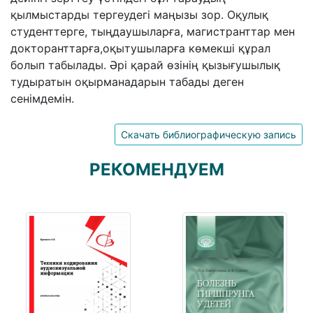
қылмыстарды тергеудегі маңызы зор. Оқулық
студенттерге, тыңдаушыларға, магистранттар мен
докторанттарға,оқытушыларға көмекші құрал
болып табылады. Әрі қарай өзінің қызығушылық
тудыратын оқырманадарын табады деген
сенімдемін.
Скачать библиографическую запись
РЕКОМЕНДУЕМ