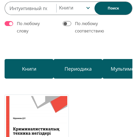
Книги
Поиск
По любому
По любому
слову
соответствию
Книги
Периодика
Мультиме