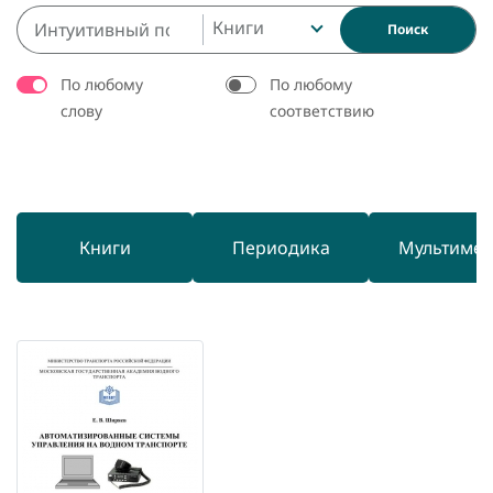
Книги
Поиск
По любому
По любому
слову
соответствию
Книги
Периодика
Мультиме