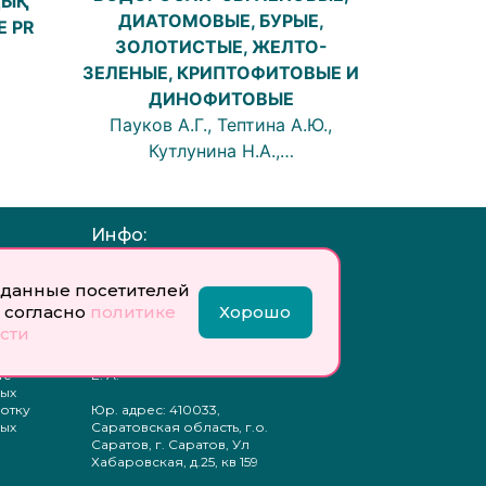
ДЫҚ
ДИАТОМОВЫЕ, БУРЫЕ,
 PR
ЗОЛОТИСТЫЕ, ЖЕЛТО-
ЗЕЛЕНЫЕ, КРИПТОФИТОВЫЕ И
ДИНОФИТОВЫЕ
Пауков А.Г., Тептина А.Ю.,
Кутлунина Н.А.,…
Инфо:
 обработку
Учредитель: Общество с
ых
ограниченной
данные посетителей
ответственностью
 согласно
политике
Хорошо
«Профобразование»
сти
ти
Главный редактор: Богатырева
те
Е. А.
ых
отку
Юр. адрес: 410033,
ых
Саратовская область, г.о.
Саратов, г. Саратов, Ул
Хабаровская, д.25, кв 159