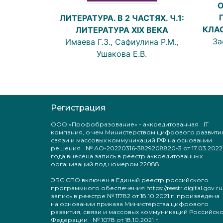
ЛИТЕРАТУРА. В 2 ЧАСТЯХ. Ч.1:
КЛА
ЛИТЕРАТУРА XIX ВЕКА
За
Имаева Г.З., Сафиулина Р.М.,
Ушакова Е.В.
Регистрация
ООО «Профобразование» - аккредитованная IT
компания, о чем Министерством цифрового развити
связи и массовых коммуникаций РФ на основании
решения № АО-20220316-3829208820-3 от 17.03.2022
года внесена запись в реестр аккредитованных
организаций под номером 22088
ЭБС СПО включен в Единый реестр российского
программного обеспечения https://reestr.digital.gov.ru
запись в реестре № 11782 от 18.10.2021 г. произведен
на основании приказа Министерства цифрового
развития, связи и массовых коммуникаций Российск
Федерации № 1078 от 18.10.2021 г.