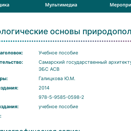
дика
Мультимедиа
Меропри
ологические основы природопо
аголовок:
Учебное пособие
тельство:
Самарский государственный архитект
ЭБС АСВ
ры:
Галицкова Ю.М.
издания:
2014
:
978-5-9585-0598-2
издания:
учебное пособие
: