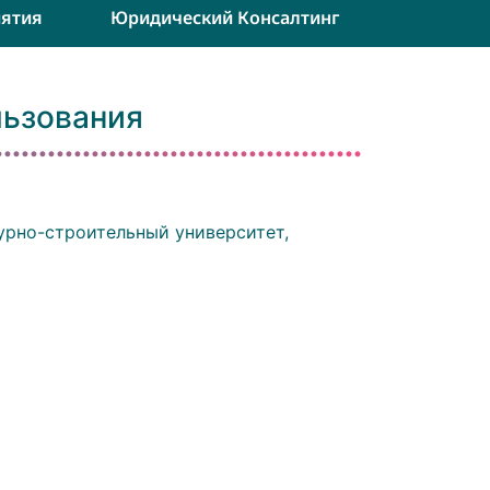
ятия
Юридический Консалтинг
льзования
урно-строительный университет,