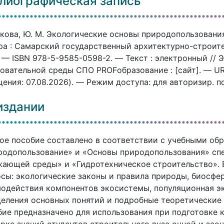
лиографическая запись
кова, Ю. М. Экологические основы природопользования 
а : Самарский государственный архитектурно-строите
. — ISBN 978-5-9585-0598-2. — Текст : электронный //
овательной среды СПО PROFобразование : [сайт]. — URL:
ения: 07.08.2026). — Режим доступа: для авторизир. п
издании
ое пособие составлено в соответствии с учебными о
родопользование» и «Основы природопользования» сп
ающей среды» и «Гидротехническое строительство».
сы: экологические законы и правила природы, биосфер
одействия компонентов экосистемы, популяционная э
еления основных понятий и подробные теоретические 
ие предназначено для использования при подготовке 