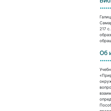
Биб
Галиц
Самар
217 c
образ
обращ
Об 
Учебн
«При
окруж
вопро
взаим
опред
Пособ