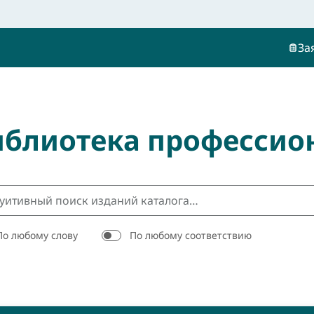
За
иблиотека профессио
По любому слову
По любому соответствию