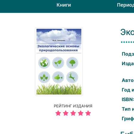
Книги
Перио
Эк
Подз
Изда
Авто
Год 
ISBN
РЕЙТИНГ ИЗДАНИЯ
Тип 
Гриф