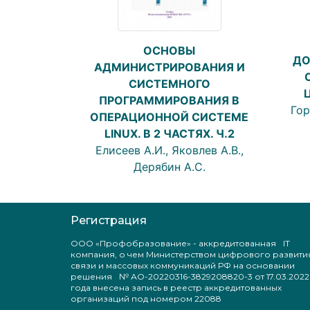
ОСНОВЫ
ДО
АДМИНИСТРИРОВАНИЯ И
СИСТЕМНОГО
ПРОГРАММИРОВАНИЯ В
Гор
ОПЕРАЦИОННОЙ СИСТЕМЕ
LINUX. В 2 ЧАСТЯХ. Ч.2
Елисеев А.И., Яковлев А.В.,
Дерябин А.С.
Регистрация
ООО «Профобразование» - аккредитованная IT
компания, о чем Министерством цифрового развити
связи и массовых коммуникаций РФ на основании
решения № АО-20220316-3829208820-3 от 17.03.2022
года внесена запись в реестр аккредитованных
организаций под номером 22088