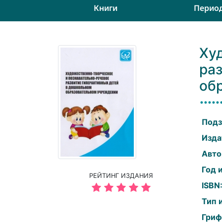
Книги
Перио
Ху
ра
об
Подз
Изда
Авто
Год 
РЕЙТИНГ ИЗДАНИЯ
ISBN
Тип 
Гриф