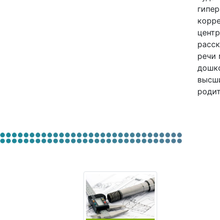
гипер
корре
центр
расс
речи 
дошко
высши
родит