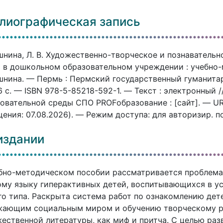
лиографическая запись
нина, Л. В. Художественно-творческое и познавательн
 в дошкольном образовательном учреждении : учебно-м
нина. — Пермь : Пермский государственный гуманитар
 c. — ISBN 978-5-85218-592-1. — Текст : электронный
овательной среды СПО PROFобразование : [сайт]. — URL:
ения: 07.08.2026). — Режим доступа: для авторизир. п
издании
бно-методическом пособии рассматривается проблема
му языку гиперактивных детей, воспитывающихся в у
о типа. Раскрыта система работ по ознакомлению дет
жающим социальным миром и обучению творческому ра
ественной литературы, как миф и притча. С целью раз