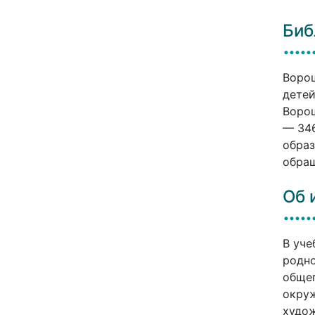
Биб
Ворош
детей
Ворош
— 346
образ
обращ
Об 
В уче
родно
общег
окру
худож