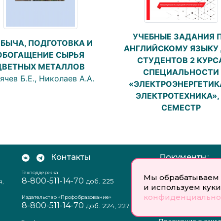
УЧЕБНЫЕ ЗАДАНИЯ 
БЫЧА, ПОДГОТОВКА И
АНГЛИЙСКОМУ ЯЗЫКУ
ОБОГАЩЕНИЕ СЫРЬЯ
СТУДЕНТОВ 2 КУРС
ЦВЕТНЫХ МЕТАЛЛОВ
СПЕЦИАЛЬНОСТИ
ячев Б.Е., Николаев А.А.
«ЭЛЕКТРОЭНЕРГЕТИК
ЭЛЕКТРОТЕХНИКА»,
СЕМЕСТР
Контакты
Документы:
Техподдержка
Отзыв согласия на
Мы обрабатываем 
8-800-511-14-70
доб. 225
я,
персональных данн
и используем куки
Пользовательское
конфиденциально
соглашение
Издательство «Профобразование»
8-800-511-14-70
Политика
доб. 224, 227
конфиденциальнос
Положение о защи