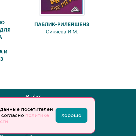
ПО
ПАБЛИК-РИЛЕЙШЕНЗ
 ДЛЯ
Синяева И.М.
А
А И
 3
Инфо:
 обработку
Учредитель: Общество с
данные посетителей
ых
ограниченной
 согласно
политике
Хорошо
ответственностью
сти
«Профобразование»
ти
Главный редактор: Богатырева
те
Е. А.