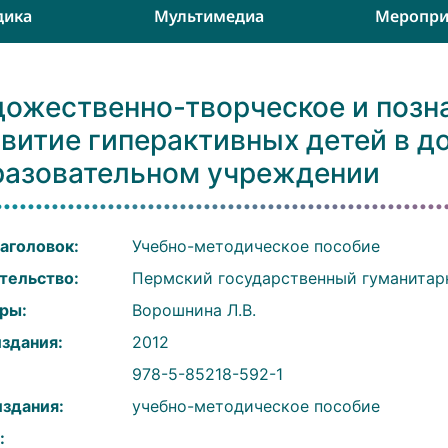
дика
Мультимедиа
Меропри
дожественно-творческое и позн
звитие гиперактивных детей в 
разовательном учреждении
аголовок:
Учебно-методическое пособие
тельство:
Пермский государственный гуманитар
ры:
Ворошнина Л.В.
издания:
2012
:
978-5-85218-592-1
издания:
учебно-методическое пособие
: