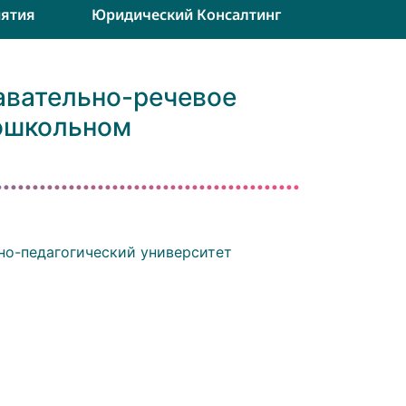
ятия
Юридический Консалтинг
авательно-речевое
дошкольном
но-педагогический университет