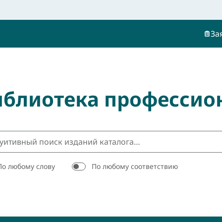
За
иблиотека профессио
По любому слову
По любому соответствию