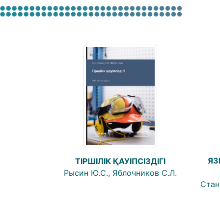
ЯЗ
ТІРШІЛІК ҚАУІПСІЗДІГІ
Рысин Ю.С., Яблочников С.Л.
Стан