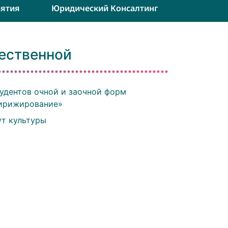
ятия
Юридический Консалтинг
ественной
удентов очной и заочной форм
Дирижирование»
ут культуры