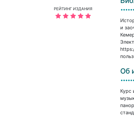
Биб
РЕЙТИНГ ИЗДАНИЯ
Истор
и зао
Кемер
Элект
https
польз
Об 
Курс 
музык
панор
станд