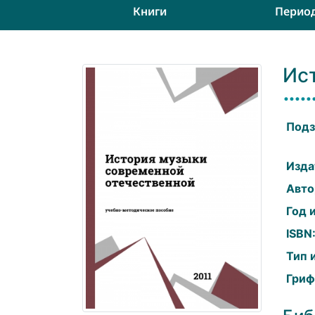
Книги
Перио
Ис
Подз
Изда
Авто
Год 
ISBN
Тип 
Гриф