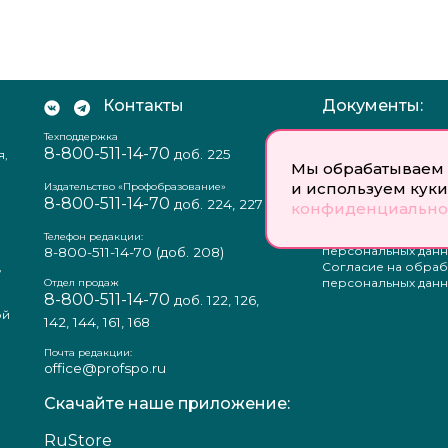
Контакты
Документы:
Техподдержка
Отзыв согласия на
8-800-511-14-70
доб. 225
я,
персональных данн
Мы обрабатываем 
Пользовательское
и используем куки
соглашение
Издательство «Профобразование»
8-800-511-14-70
Политика
доб. 224, 227
конфиденциально
конфиденциальнос
Положение о защи
Телефон редакции:
персональных данн
8-800-511-14-70
(доб. 208)
,
Согласие на обраб
а
персональных данн
Отдел продаж
8-800-511-14-70
доб. 122, 126,
ой
142, 144, 161, 168
Почта редакции:
office@profspo.ru
Скачайте наше приложение:
RuStore