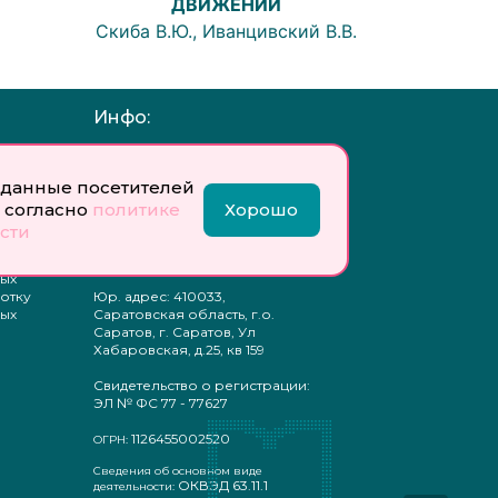
ДВИЖЕНИЙ
Скиба В.Ю., Иванцивский В.В.
Инфо:
 обработку
Учредитель: Общество с
ых
ограниченной
данные посетителей
ответственностью
 согласно
политике
Хорошо
«Профобразование»
сти
ти
Главный редактор: Богатырева
те
Е. А.
ых
отку
Юр. адрес: 410033,
ых
Саратовская область, г.о.
Саратов, г. Саратов, Ул
Хабаровская, д.25, кв 159
Свидетельство о регистрации:
ЭЛ № ФС 77 - 77627
1126455002520
ОГРН:
Сведения об основном виде
ОКВЭД 63.11.1
деятельности: