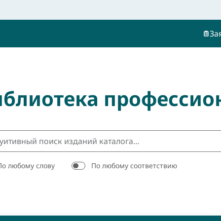
За
иблиотека профессио
По любому слову
По любому соответствию