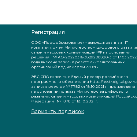
Регистрация
ООО «Профобразование» - аккредитованная IT
компания, о чем Министерством цифрового развити
связи и массовых коммуникаций РФ на основании
решения № АО-20220316-3829208820-3 от 17.03.2022
года внесена запись в реестр аккредитованных
организаций под номером 22088
ЭБС СПО включен в Единый реестр российского
программного обеспечения https://reestr.digital.gov.ru
запись в реестре № 11782 от 18.10.2021 г. произведен
на основании приказа Министерства цифрового
развития, связи и массовых коммуникаций Российск
Федерации № 1078 от 18.10.2021 г.
Варианты подписок