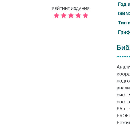
Год 
РЕЙТИНГ ИЗДАНИЯ
ISBN
Тип 
Гриф
Биб
Анали
коорд
подго
анали
систе
соста
95 c.
PROFо
Режим