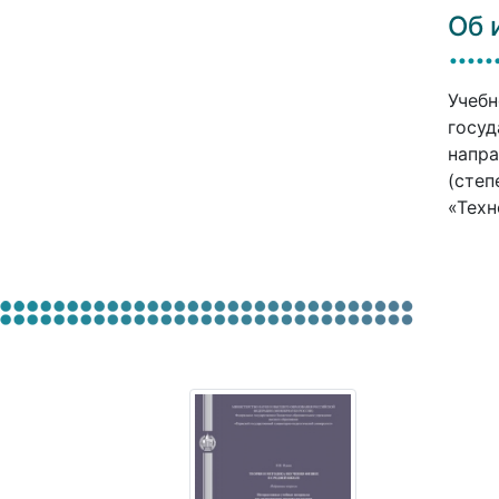
Об 
Учебн
госуд
напра
(степ
«Техн