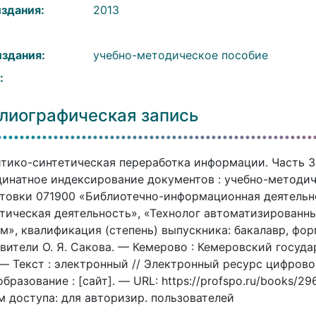
издания:
2013
:
издания:
учебно-методическое пособие
:
лиографическая запись
тико-синтетическая переработка информации. Часть 3
инатное индексирование документов : учебно-методи
товки 071900 «Библиотечно-информационная деятель
тическая деятельность», «Технолог автоматизирован
м», квалификация (степень) выпускника: бакалавр, форм
вители О. Я. Сакова. — Кемерово : Кемеровский госуда
 — Текст : электронный // Электронный ресурс цифро
бразование : [сайт]. — URL: https://profspo.ru/books/2
 доступа: для авторизир. пользователей