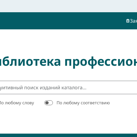
За
иблиотека профессио
По любому слову
По любому соответствию