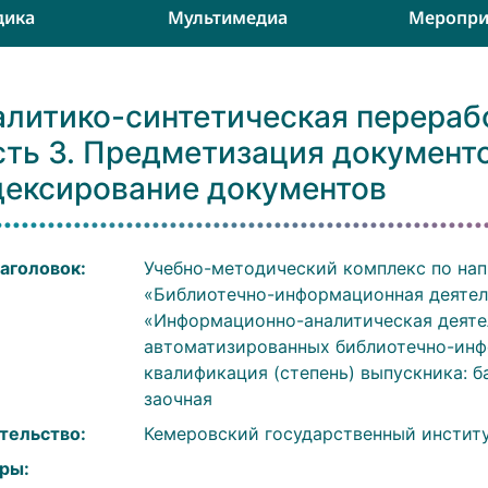
дика
Мультимедиа
Меропри
алитико-синтетическая перераб
сть 3. Предметизация документ
дексирование документов
аголовок:
Учебно-методический комплекс по нап
«Библиотечно-информационная деятел
«Информационно-аналитическая деятел
автоматизированных библиотечно-инф
квалификация (степень) выпускника: б
заочная
тельство:
Кемеровский государственный инстит
ры: