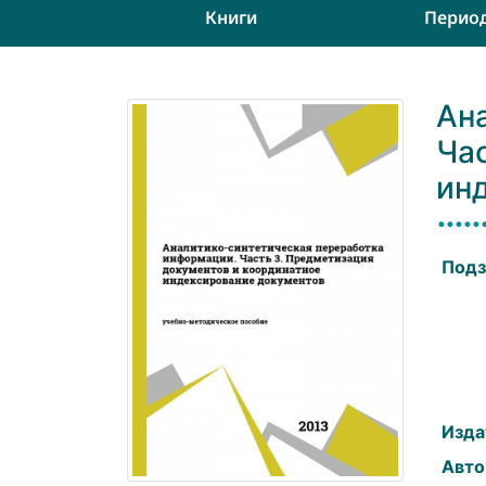
Книги
Перио
Ан
Ча
ин
Подз
Изда
Авто