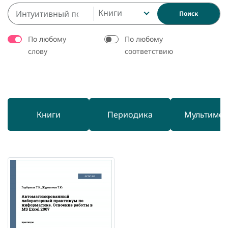
Книги
Поиск
По любому
По любому
слову
соответствию
Книги
Периодика
Мультиме