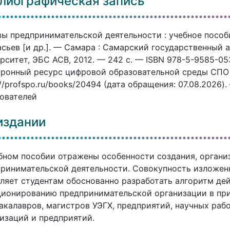
лиографическая запись
ы предпринимательской деятельности : учебное пособие 
сьев [и др.]. — Самара : Самарский государственный
рситет, ЭБС АСВ, 2012. — 242 c. — ISBN 978-5-9585-053
ронный ресурс цифровой образовательной среды СПО P
://profspo.ru/books/20494 (дата обращения: 07.08.2026)
ователей
издании
бном пособии отражены особенности создания, органи
ринимательской деятельности. Совокупность изложен
ляет студентам обоснованно разработать алгоритм де
ионированию предпринимательской организации в при
акалавров, магистров УЭГХ, предприятий, научных раб
изаций и предприятий.