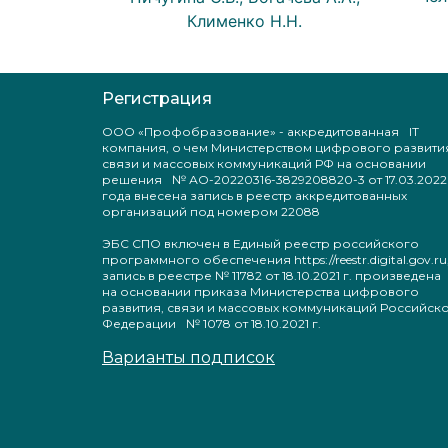
Клименко Н.Н.
Регистрация
ООО «Профобразование» - аккредитованная IT
компания, о чем Министерством цифрового развити
связи и массовых коммуникаций РФ на основании
решения № АО-20220316-3829208820-3 от 17.03.2022
года внесена запись в реестр аккредитованных
организаций под номером 22088
ЭБС СПО включен в Единый реестр российского
программного обеспечения https://reestr.digital.gov.ru
запись в реестре № 11782 от 18.10.2021 г. произведен
на основании приказа Министерства цифрового
развития, связи и массовых коммуникаций Российск
Федерации № 1078 от 18.10.2021 г.
Варианты подписок