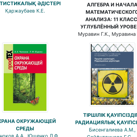
ТИСТИКАЛЫҚ ƏДІСТЕРІ
АЛГЕБРА И НАЧАЛ
Қаржаубаев К.Е.
МАТЕМАТИЧЕСКОГ
АНАЛИЗА: 11 КЛАСС
УГЛУБЛЁННЫЙ УРОВ
Муравин Г.К., Муравина 
ТІРШІЛІК ҚАУІПСІЗДІГ
ХРАНА ОКРУЖАЮЩЕЙ
РАДИАЦИЯЛЫҚ ҚАУІПСІ
СРЕДЫ
Бисенгалиева А.М.,
ноков А.А., Ющенко Л.Ф.