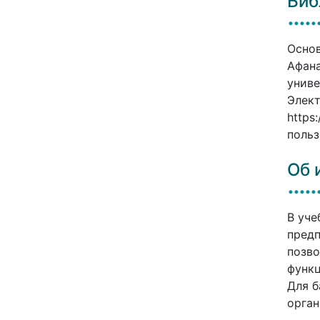
Биб
Основ
Афана
униве
Элект
https
польз
Об 
В уче
предп
позво
функц
Для б
орган