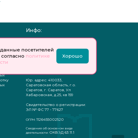
…
Инфо:
 обработку
Учредитель: Общество с
ых
ограниченной
данные посетителей
ответственностью
 согласно
политике
Хорошо
«Профобразование»
сти
ти
Главный редактор: Богатырева
те
Е. А.
ых
отку
Юр. адрес: 410033,
ых
Саратовская область, г.о.
Саратов, г. Саратов, Ул
Хабаровская, д.25, кв 159
Свидетельство о регистрации:
ЭЛ № ФС 77 - 77627
1126455002520
ОГРН:
Сведения об основном виде
ОКВЭД 63.11.1
деятельности: