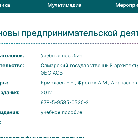
дика
Мультимедиа
Меропри
новы предпринимательской дея
аголовок:
Учебное пособие
тельство:
Самарский государственный архитект
ЭБС АСВ
ры:
Ермолаев Е.Е., Фролов А.М., Афанасьев А
издания:
2012
:
978-5-9585-0530-2
издания:
учебное пособие
: