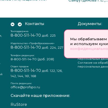
Сайфутдинова Г.С.,
Контакты
Документы:
Техподдержка
Отзыв согласия на
8-800-511-14-70
доб. 225
я,
персональных данн
Мы обрабатываем 
Пользовательское
и используем куки
соглашение
Издательство «Профобразование»
8-800-511-14-70
Политика
доб. 224, 227
конфиденциально
конфиденциальнос
Положение о защи
Телефон редакции:
персональных данн
8-800-511-14-70
(доб. 208)
,
Согласие на обраб
а
персональных данн
Отдел продаж
8-800-511-14-70
доб. 122, 126,
ой
142, 144, 161, 168
Почта редакции:
office@profspo.ru
Скачайте наше приложение:
RuStore