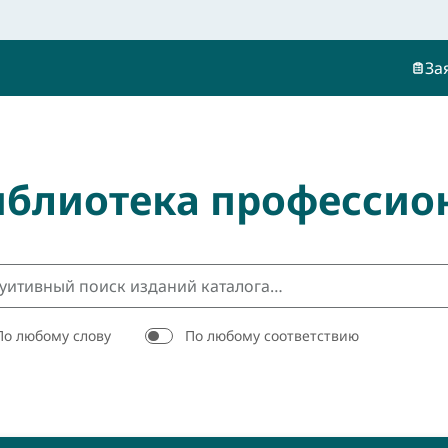
За
иблиотека профессио
По любому слову
По любому соответствию