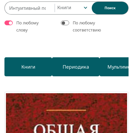
Книги
Поиск
По любому
По любому
слову
соответствию
Книги
Периодика
Мультиме