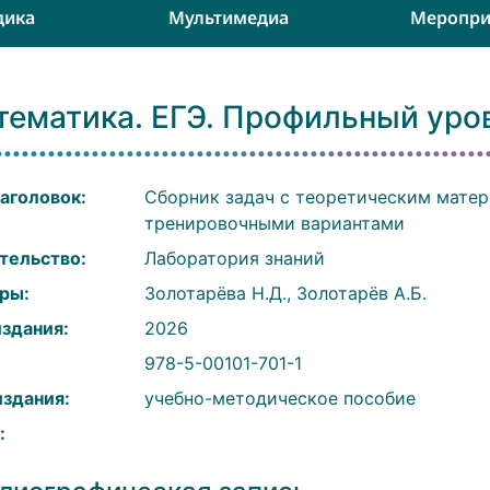
дика
Мультимедиа
Меропри
тематика. ЕГЭ. Профильный уро
аголовок:
Сборник задач с теоретическим мате
тренировочными вариантами
тельство:
Лаборатория знаний
ры:
Золотарёва Н.Д., Золотарёв А.Б.
издания:
2026
:
978-5-00101-701-1
издания:
учебно-методическое пособие
: