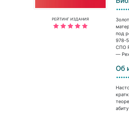
Биб
Золот
РЕЙТИНГ ИЗДАНИЯ
матер
под р
978-5
СПО P
— Реж
Об 
Насто
кратк
теоре
абиту