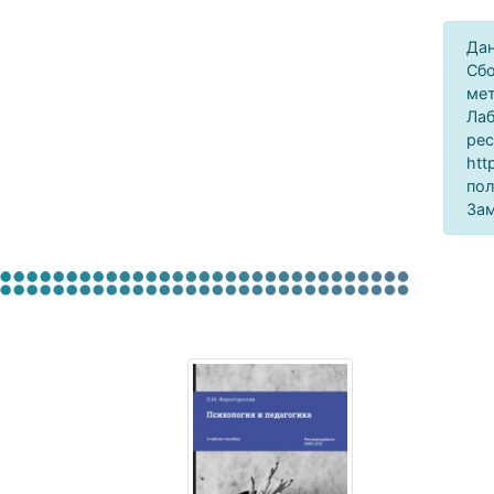
Дан
Сбо
мет
Лаб
рес
htt
пол
Зам