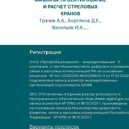
И РАСЧЕТ СТРЕЛОВЫХ
КРАНОВ
Грачев А.А., Бортяков Д.Е.,
Васильев И.А.,…
Регистрация
ООО «Профобразование» - аккредитованная IT
компания, о чем Министерством цифрового развити
связи и массовых коммуникаций РФ на основании
решения № АО-20220316-3829208820-3 от 17.03.2022
года внесена запись в реестр аккредитованных
организаций под номером 22088
ЭБС СПО включен в Единый реестр российского
программного обеспечения https://reestr.digital.gov.ru
запись в реестре № 11782 от 18.10.2021 г. произведен
на основании приказа Министерства цифрового
развития, связи и массовых коммуникаций Российск
Федерации № 1078 от 18.10.2021 г.
Варианты подписок