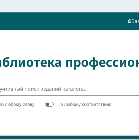
За
иблиотека профессио
По любому слову
По любому соответствию