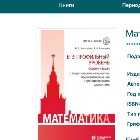
Книги
Перио
Ма
Подз
Изда
Авто
Год 
ISBN
Тип 
Гриф