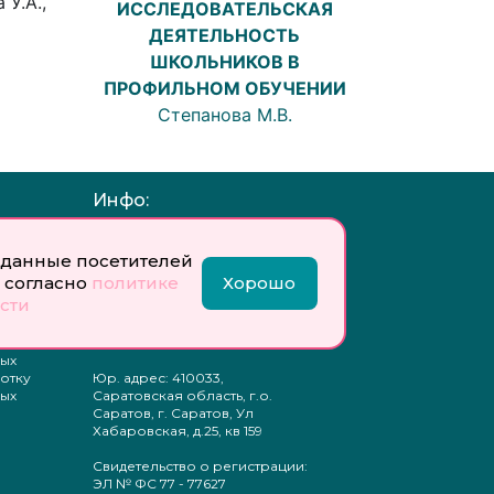
 У.А.,
ИССЛЕДОВАТЕЛЬСКАЯ
ДЕЯТЕЛЬНОСТЬ
ШКОЛЬНИКОВ В
ПРОФИЛЬНОМ ОБУЧЕНИИ
Степанова М.В.
Инфо:
 обработку
Учредитель: Общество с
ых
ограниченной
данные посетителей
ответственностью
 согласно
политике
Хорошо
«Профобразование»
сти
ти
Главный редактор: Богатырева
те
Е. А.
ых
отку
Юр. адрес: 410033,
ых
Саратовская область, г.о.
Саратов, г. Саратов, Ул
Хабаровская, д.25, кв 159
Свидетельство о регистрации:
ЭЛ № ФС 77 - 77627