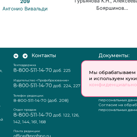
Гурьянова К.Н., Алексеева
209
Бояршинов…
Антонио Вивальди
Контакты
Документы:
Техподдержка
Отзыв согласия на
8-800-511-14-70
доб. 225
я,
персональных данн
Мы обрабатываем 
Пользовательское
и используем куки
соглашение
Издательство «Профобразование»
конфиденциально
8-800-511-14-70
Политика
доб. 224, 227
конфиденциальнос
Положение о защи
Телефон редакции:
персональных данн
8-800-511-14-70
(доб. 208)
,
Согласие на обраб
а
персональных данн
Отдел продаж
8-800-511-14-70
доб. 122, 126,
ой
142, 144, 161, 168
Почта редакции:
office@profspo.ru