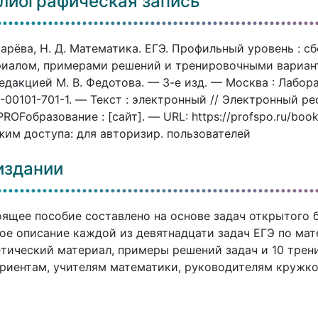
лиографическая запись
арёва, Н. Д. Математика. ЕГЭ. Профильный уровень : с
иалом, примерами решений и тренировочными вариантам
едакцией М. В. Федотова. — 3-е изд. — Москва : Лабора
-00101-701-1. — Текст : электронный // Электронный 
ROFобразование : [сайт]. — URL: https://profspo.ru/boo
им доступа: для авторизир. пользователей
издании
ящее пособие составлено на основе задач открытого 
ое описание каждой из девятнадцати задач ЕГЭ по мат
тический материал, примеры решений задач и 10 трен
риентам, учителям математики, руководителям кружко