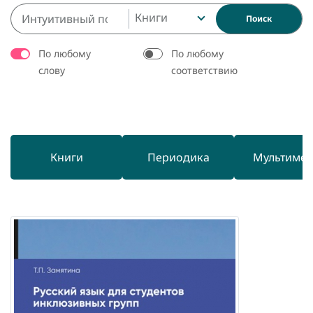
Книги
Поиск
По любому
По любому
слову
соответствию
Книги
Периодика
Мультиме