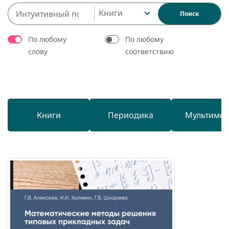
Книги
Поиск
По любому
По любому
слову
соответствию
Книги
Периодика
Мультиме