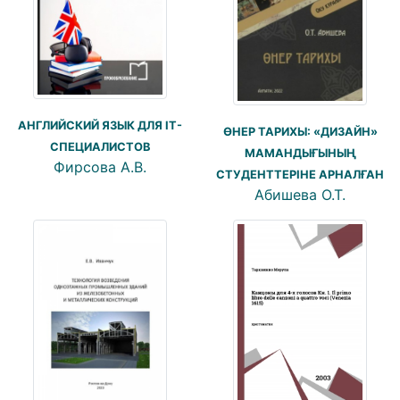
АНГЛИЙСКИЙ ЯЗЫК ДЛЯ IT-
ӨНЕР ТАРИХЫ: «ДИЗАЙН»
СПЕЦИАЛИСТОВ
МАМАНДЫҒЫНЫҢ
Фирсова А.В.
СТУДЕНТТЕРІНЕ АРНАЛҒАН
Абишева О.Т.