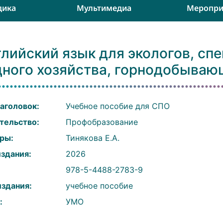
дика
Мультимедиа
Меропри
лийский язык для экологов, сп
дного хозяйства, горнодобыва
аголовок:
Учебное пособие для СПО
тельство:
Профобразование
ры:
Тинякова Е.А.
издания:
2026
:
978-5-4488-2783-9
издания:
учебное пособие
:
УМО