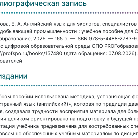
лиографическая запись
ова, Е. А. Английский язык для экологов, специалистов
добывающей промышленности : учебное пособие для СПО
бразование, 2026. — 165 c. — ISBN 978-5-4488-2783-9.
с цифровой образовательной среды СПО PROFобразован
://profspo.ru/books/157480 (дата обращения: 07.08.2026
ователей
издании
бном пособии использована методика, устраняющая ф
транный язык (английский)», которая по традиции да
я, создавала трудности восприятия материала для бо
ия целиком ориентировано на подготовку к будущей 
тация учебника предназначена для востребованных сп
овсем не обеспеченных учебным материалом по дисцип