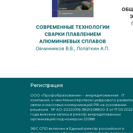
ОБЩ
СОВРЕМЕННЫЕ ТЕХНОЛОГИИ
СВАРКИ ПЛАВЛЕНИЕМ
АЛЮМИНИЕВЫХ СПЛАВОВ
Овчинников В.В., Лопаткин А.П.
Регистрация
ООО «Профобразование» - аккредитованная IT
компания, о чем Министерством цифрового развити
связи и массовых коммуникаций РФ на основании
решения № АО-20220316-3829208820-3 от 17.03.2022
года внесена запись в реестр аккредитованных
организаций под номером 22088
ЭБС СПО включен в Единый реестр российского