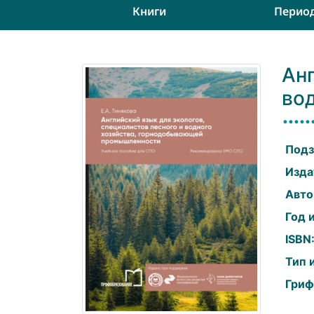
Книги
Перио
Анг
во
Подз
Изда
Авто
Год 
ISBN
Тип 
Гриф