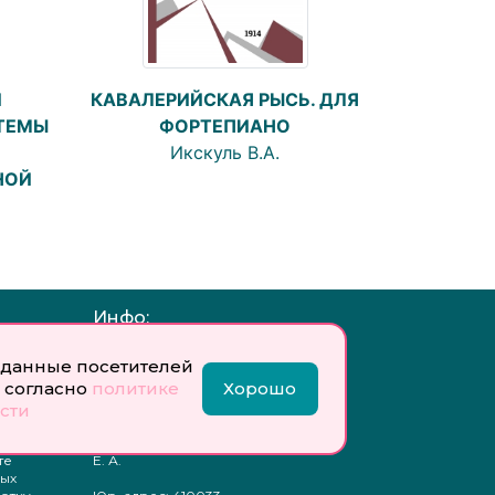
И
КАВАЛЕРИЙСКАЯ РЫСЬ. ДЛЯ
ТЕМЫ
ФОРТЕПИАНО
Икскуль В.А.
НОЙ
Инфо:
 обработку
Учредитель: Общество с
данные посетителей
ых
ограниченной
 согласно
политике
Хорошо
ответственностью
«Профобразование»
сти
ти
Главный редактор: Богатырева
те
Е. А.
ых