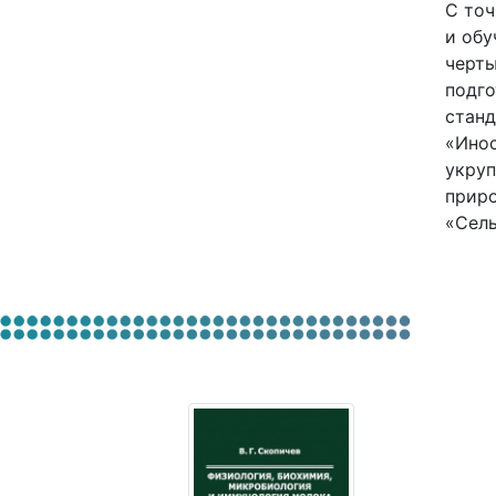
С точ
и обу
черты
подго
станд
«Инос
укруп
приро
«Сель