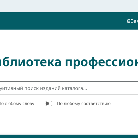
За
иблиотека профессио
По любому слову
По любому соответствию