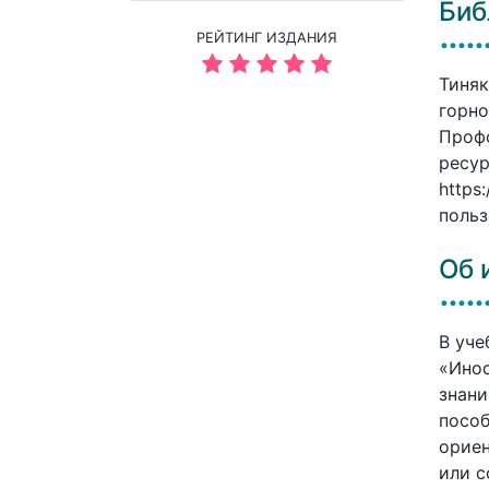
Биб
РЕЙТИНГ ИЗДАНИЯ
Тиняк
горно
Профо
ресур
https
польз
Об 
В уче
«Инос
знани
пособ
ориен
или с