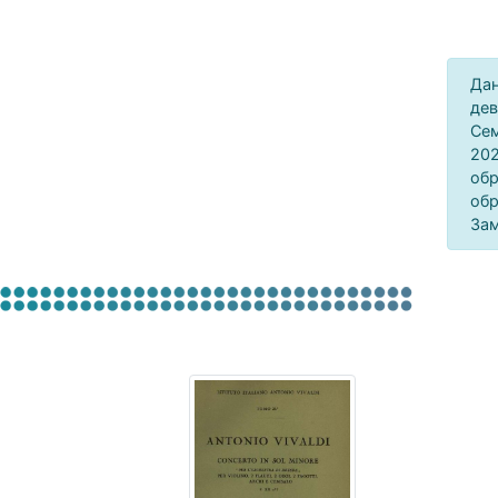
Дан
дев
Сем
202
обр
обр
Зам