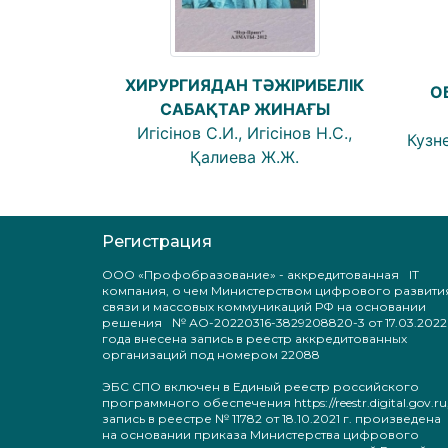
ХИРУРГИЯДАН ТӘЖІРИБЕЛІК
О
САБАҚТАР ЖИНАҒЫ
Игісінов С.И., Игісінов Н.С.,
Кузне
Қалиева Ж.Ж.
Регистрация
ООО «Профобразование» - аккредитованная IT
компания, о чем Министерством цифрового развити
связи и массовых коммуникаций РФ на основании
решения № АО-20220316-3829208820-3 от 17.03.2022
года внесена запись в реестр аккредитованных
организаций под номером 22088
ЭБС СПО включен в Единый реестр российского
программного обеспечения https://reestr.digital.gov.ru
запись в реестре № 11782 от 18.10.2021 г. произведен
на основании приказа Министерства цифрового