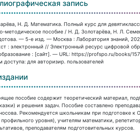
лиографическая запись
арёва, Н. Д. Математика. Полный курс для девятиклас
о-методическое пособие / Н. Д. Золотарёва, Н. Л. Семе
дотова. — 5-е изд. — Москва : Лаборатория знаний, 202
ст : электронный // Электронный ресурс цифровой об
бразование : [сайт]. — URL: https://profspo.ru/books/15
 доступа: для авторизир. пользователей
издании
ящее пособие содержит теоретический материал, подбо
казки) и решения задач. Пособие составлено преподав
осова. Рекомендуется школьникам при подготовке к О
 профильного уровня), учителям математики, репетит
ьтативов, преподавателям подготовительных курсов.