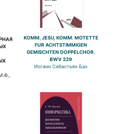
KOMM, JESU, KOMM. MOTETTE
РНАЯ
FUR ACHTSTIMMIGEN
ЫХ
GEMISCHTEN DOPPELCHOR.
BWV 229
ЫХ
Иоганн Себастьян Бах
М.Ф.,