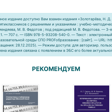
ное издание доступно Вам взамен издания «Золотарёва, Н. Д.
ятиклассников с решениями и указаниями : учебно-методическо
ендяева, М. В. Федотов ; под редакцией М. В. Федотова. — 3-
1. — 707 c. — ISBN 978-5-93208-540-0. — Текст : электронны
азовательной среды СПО PROFобразование : [сайт]. — URL: htt
ащения: 28.12.2025). — Режим доступа: для авторизир. польз
ена издания связана с появлением в ЭБС его более актуально
РЕКОМЕНДУЕМ