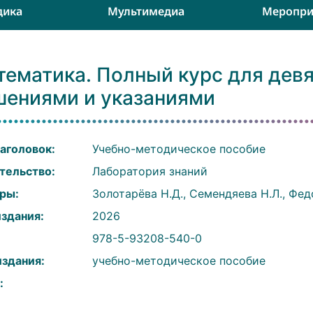
дика
Мультимедиа
Меропри
тематика. Полный курс для девя
шениями и указаниями
аголовок:
Учебно-методическое пособие
тельство:
Лаборатория знаний
ры:
Золотарёва Н.Д., Семендяева Н.Л., Фед
издания:
2026
:
978-5-93208-540-0
издания:
учебно-методическое пособие
: