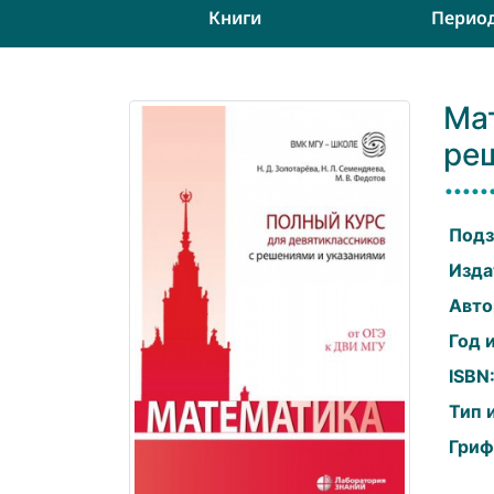
Книги
Перио
Ма
ре
Подз
Изда
Авто
Год 
ISBN
Тип 
Гриф