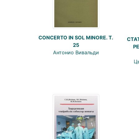
CONCERTO IN SOL MINORE. Т.
СТА
25
Р
Антонио Вивальди
Цы