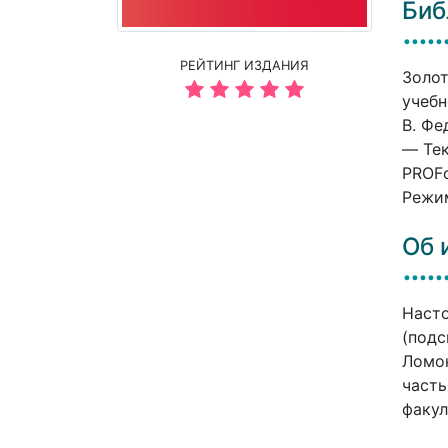
Биб
РЕЙТИНГ ИЗДАНИЯ
Золот
учебн
В. Фе
— Тек
PROFо
Режим
Об 
Насто
(подс
Ломон
часть
факул