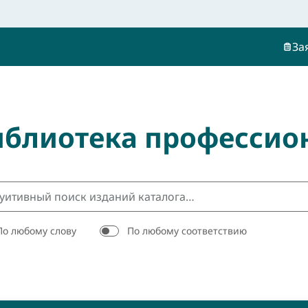
За
иблиотека профессио
По любому слову
По любому соответствию