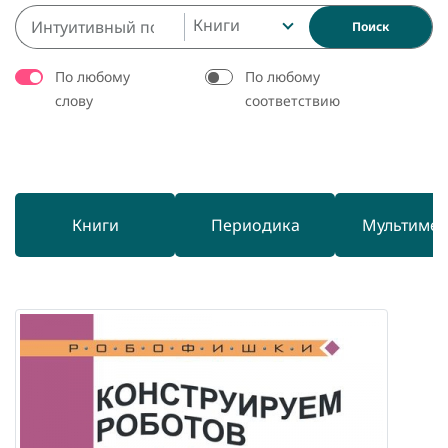
Книги
Поиск
По любому
По любому
слову
соответствию
Книги
Периодика
Мультиме