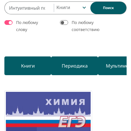
Книги
Поиск
По любому
По любому
слову
соответствию
Книги
Периодика
Мультиме