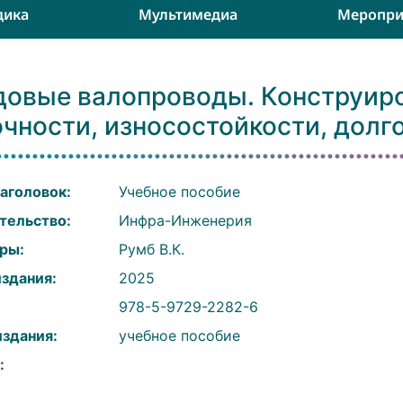
дика
Мультимедиа
Меропри
довые валопроводы. Конструиро
чности, износостойкости, долг
аголовок:
Учебное пособие
тельство:
Инфра-Инженерия
ры:
Румб В.К.
издания:
2025
:
978-5-9729-2282-6
издания:
учебное пособие
: