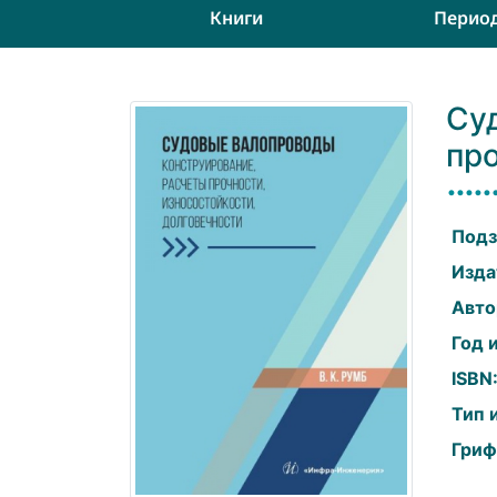
Книги
Перио
Су
про
Подз
Изда
Авто
Год 
ISBN
Тип 
Гриф