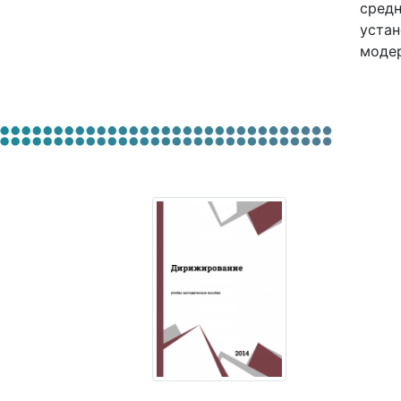
средн
устан
модер