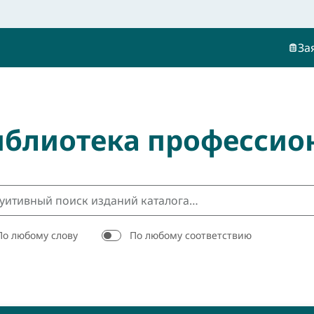
За
иблиотека профессио
По любому слову
По любому соответствию