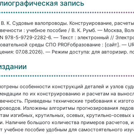
лиографическая запись
 В. К. Судовые валопроводы. Конструирование, расчет
вечности : учебное пособие / В. К. Румб. — Москва, Во
N 978-5-9729-2282-6. — Текст : электронный // Элект
овательной среды СПО PROFобразование : [сайт]. — URL:
ения: 07.08.2026). — Режим доступа: для авторизир. п
издании
отрены особенности конструкций деталей и узлов суд
ендации по их конструированию и расчетам на выносл
вечность. Приведены технические требования к изгот
роводов. Изложены алгоритмы прогнозирования ледов
там изгибных, крутильных, осевых, крутильно-осевых
и. Наличие большого количества примеров расчетов, 
т учебное пособие удобным для самостоятельного изуч