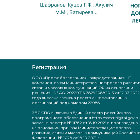
Шафранов-Куцев Г.Ф., Акулич
НО
М.М., Батырева…
ДО
ЛЕ
Регистрация
ООО «Профобразование» - аккредитованная IT
компания, о чем Министерством цифрового развити
связи и массовых коммуникаций РФ на основании
решения № АО-20220316-3829208820-3 от 17.03.2022
года внесена запись в реестр аккредитованных
организаций под номером 22088
ЭБС СПО включен в Единый реестр российского
программного обеспечения https://reestr.digital.gov.ru
запись в реестре № 11782 от 18.10.2021 г. произведен
на основании приказа Министерства цифрового
развития, связи и массовых коммуникаций Российск
Федерации № 1078 от 18.10.2021 г.