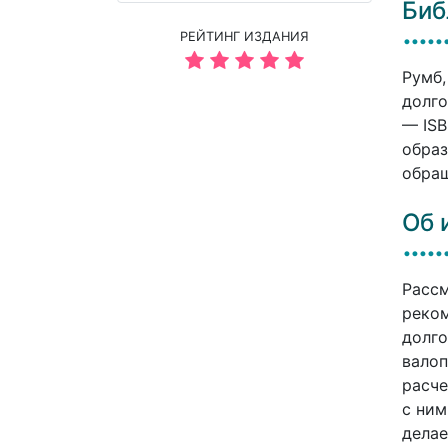
Биб
РЕЙТИНГ ИЗДАНИЯ
Румб,
долго
— ISB
образ
обращ
Об 
Рассм
реком
долго
валоп
расче
с ним
делае