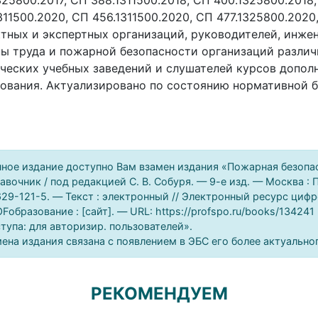
325800.2017, СП 388.1311500.2018, СП 400.1325800.2018
311500.2020, СП 456.1311500.2020, СП 477.1325800.2020
тных и экспертных организаций, руководителей, инже
ы труда и пожарной безопасности организаций различ
ческих учебных заведений и слушателей курсов допол
ования. Актуализировано по состоянию нормативной баз
ное издание доступно Вам взамен издания «Пожарная безопа
авочник / под редакцией С. В. Собуря. — 9-е изд. — Москва : 
29-121-5. — Текст : электронный // Электронный ресурс ци
Fобразование : [сайт]. — URL: https://profspo.ru/books/13424
тупа: для авторизир. пользователей».
ена издания связана с появлением в ЭБС его более актуально
РЕКОМЕНДУЕМ