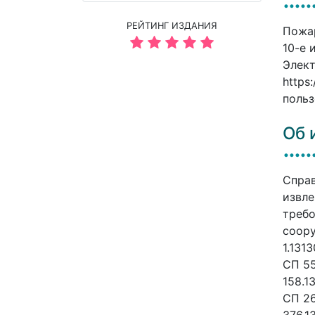
РЕЙТИНГ ИЗДАНИЯ
Пожар
10-е 
Элект
https
польз
Об 
Справ
извле
требо
соору
1.131
СП 55
158.1
СП 26