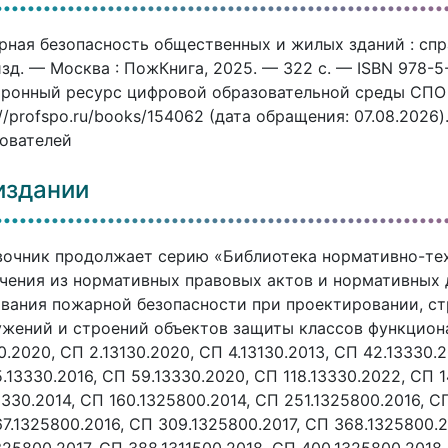
ная безопасность общественных и жилых зданий : спра
изд. — Москва : ПожКнига, 2025. — 322 c. — ISBN 978-5
ронный ресурс цифровой образовательной среды СПО P
://profspo.ru/books/154062 (дата обращения: 07.08.2026
ователей
издании
очник продолжает серию «Библиотека нормативно-тех
чения из нормативных правовых актов и нормативных
вания пожарной безопасности при проектировании, ст
жений и строений объектов защиты классов функцион
30.2020, СП 2.13130.2020, СП 4.13130.2013, СП 42.13330.
.13330.2016, СП 59.13330.2020, СП 118.13330.2022, СП 1
3330.2014, СП 160.1325800.2014, СП 251.1325800.2016, С
7.1325800.2016, СП 309.1325800.2017, СП 368.1325800.2