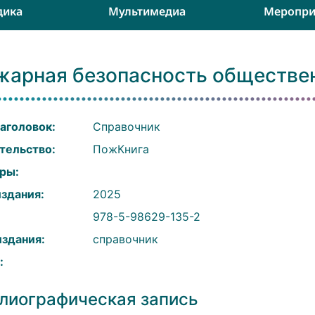
дика
Мультимедиа
Меропри
жарная безопасность обществе
аголовок:
Справочник
тельство:
ПожКнига
ры:
издания:
2025
:
978-5-98629-135-2
издания:
справочник
:
лиографическая запись