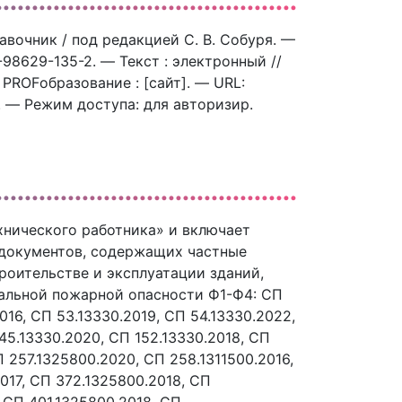
вочник / под редакцией С. В. Собуря. —
-98629-135-2. — Текст : электронный //
ROFобразование : [сайт]. — URL:
). — Режим доступа: для авторизир.
нического работника» и включает
 документов, содержащих частные
роительстве и эксплуатации зданий,
альной пожарной опасности Ф1-Ф4: СП
2016, СП 53.13330.2019, СП 54.13330.2022,
45.13330.2020, СП 152.13330.2018, СП
П 257.1325800.2020, СП 258.1311500.2016,
017, СП 372.1325800.2018, СП