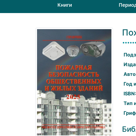
Книги
Перио
По
Подз
Изда
Авто
Год 
ISBN
Тип 
Гриф
Биб