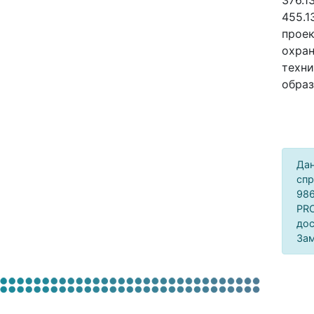
376.1
455.1
проек
охран
техни
образ
Дан
спр
986
PRO
дос
Зам