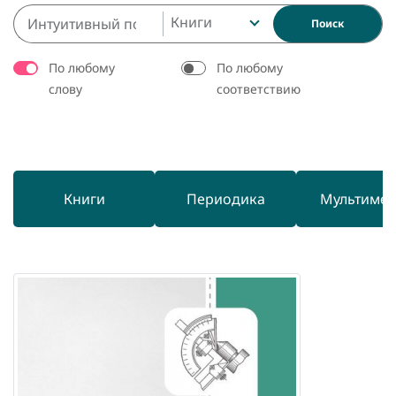
Книги
Поиск
По любому
По любому
слову
соответствию
Книги
Периодика
Мультиме