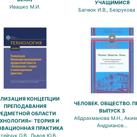
УЧАЩИМИСЯ
Ивашко М.И.
Багнюк И.В., Безрукова 
АЛИЗАЦИЯ КОНЦЕПЦИИ
ЧЕЛОВЕК. ОБЩЕСТВО. П
ПРЕПОДАВАНИЯ
ВЫПУСК 3
РЕДМЕТНОЙ ОБЛАСТИ
Абдрахманова М.Н., Акиев
ХНОЛОГИЯ»: ТЕОРИЯ И
Андрианов…
ОВАЦИОННАЯ ПРАКТИКА
тейчук О.В., Львов Ю.В.,