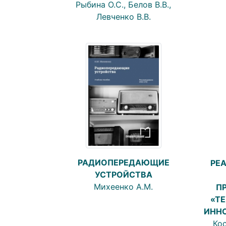
Рыбина О.С., Белов В.В.,
Левченко В.В.
РАДИОПЕРЕДАЮЩИЕ
РЕ
УСТРОЙСТВА
Михеенко А.М.
П
«ТЕ
ИНН
Кос