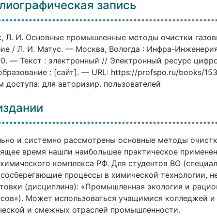
лиографическая запись
, Л. И. Основные промышленные методы очистки газовы
ие / Л. И. Матус. — Москва, Вологда : Инфра-Инженерия
0. — Текст : электронный // Электронный ресурс циф
бразование : [сайт]. — URL: https://profspo.ru/books/1
 доступа: для авторизир. пользователей
издании
ьно и системно рассмотрены основные методы очистк
ящее время нашли наибольшее практическое применен
химического комплекса РФ. Для студентов ВО (специал
сосберегающие процессы в химической технологии, н
товки (дисциплина): «Промышленная экология и раци
сов»). Может использоваться учащимися колледжей и
ческой и смежных отраслей промышленности.