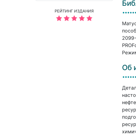
Биб
РЕЙТИНГ ИЗДАНИЯ
Матус
пособ
2099-
PROFо
Режим
Об 
Детал
насто
нефте
ресур
подго
ресур
хими