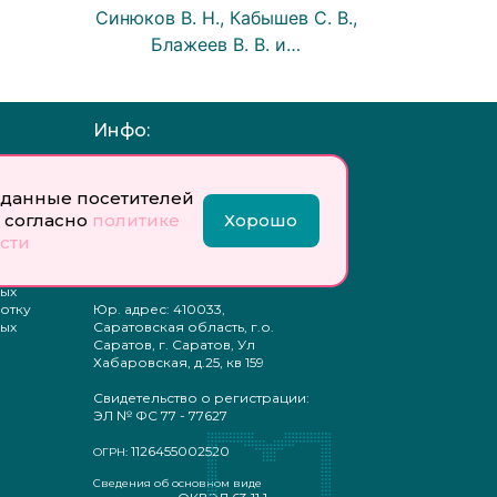
Синюков В. Н., Кабышев С. В.,
Блажеев В. В. и…
Инфо:
 обработку
Учредитель: Общество с
ых
ограниченной
данные посетителей
ответственностью
 согласно
политике
Хорошо
«Профобразование»
сти
ти
Главный редактор: Богатырева
те
Е. А.
ых
отку
Юр. адрес: 410033,
ых
Саратовская область, г.о.
Саратов, г. Саратов, Ул
Хабаровская, д.25, кв 159
Свидетельство о регистрации:
ЭЛ № ФС 77 - 77627
1126455002520
ОГРН:
Сведения об основном виде