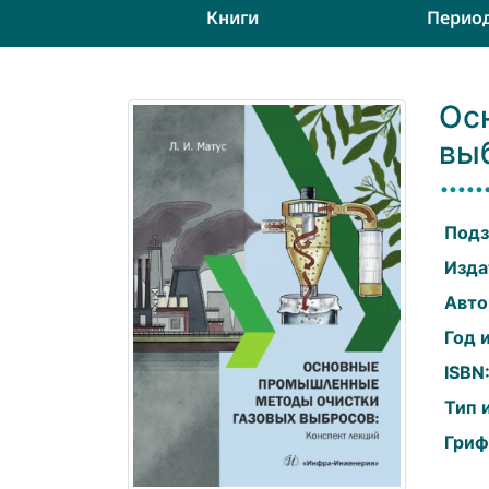
Книги
Перио
Ос
вы
Подз
Изда
Авто
Год 
ISBN
Тип 
Гриф