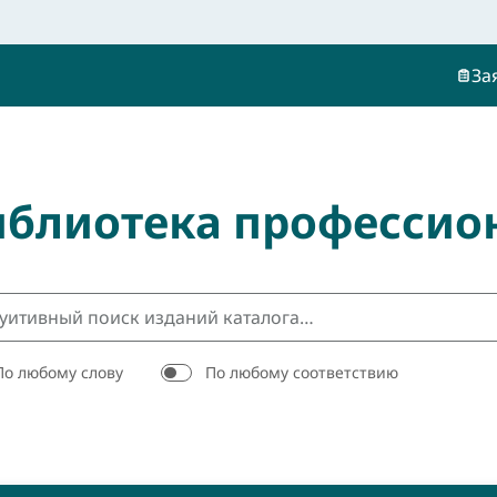
За
иблиотека профессио
По любому слову
По любому соответствию