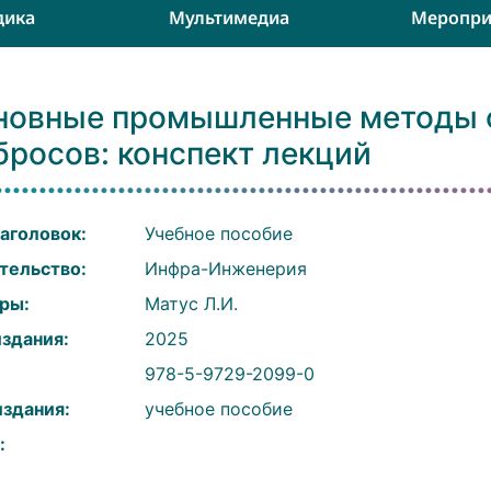
дика
Мультимедиа
Меропри
новные промышленные методы о
бросов: конспект лекций
аголовок:
Учебное пособие
тельство:
Инфра-Инженерия
ры:
Матус Л.И.
издания:
2025
:
978-5-9729-2099-0
издания:
учебное пособие
: