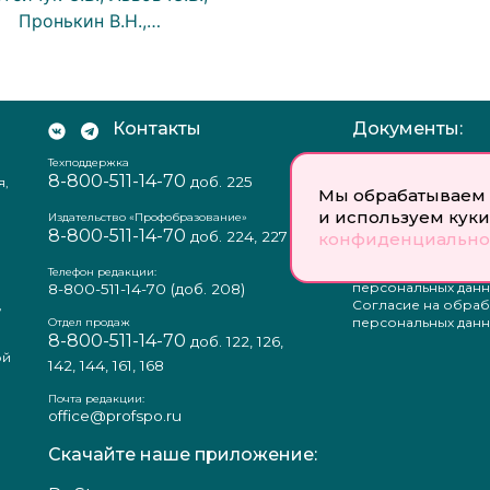
Пронькин В.Н.,…
Контакты
Документы:
Техподдержка
Отзыв согласия на
8-800-511-14-70
доб. 225
я,
персональных данн
Мы обрабатываем 
Пользовательское
и используем куки
соглашение
Издательство «Профобразование»
8-800-511-14-70
Политика
доб. 224, 227
конфиденциально
конфиденциальнос
Положение о защи
Телефон редакции:
персональных данн
8-800-511-14-70
(доб. 208)
,
Согласие на обраб
а
персональных данн
Отдел продаж
8-800-511-14-70
доб. 122, 126,
ой
142, 144, 161, 168
Почта редакции:
office@profspo.ru
Скачайте наше приложение: