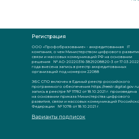
Регистрация
ООО «Профобразование» - аккредитованная IT
компания, о чем Министерством цифрового развити
связи и массовых коммуникаций РФ на основании
решения № АО-20220316-3829208820-3 от 17.03.2022
года внесена запись в реестр аккредитованных
организаций под номером 22088
ЭБС СПО включен в Единый реестр российского
программного обеспечения https://reestr.digital.gov.ru
запись в реестре № 11782 от 18.10.2021 г. произведен
на основании приказа Министерства цифрового
развития, связи и массовых коммуникаций Российск
Федерации № 1078 от 18.10.2021 г.
Варианты подписок