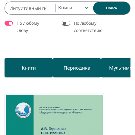
Книги
Поиск
По любому
По любому
слову
соответствию
Книги
Периодика
Мультиме