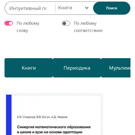
Книги
Поиск
По любому
По любому
слову
соответствию
Книги
Периодика
Мультиме