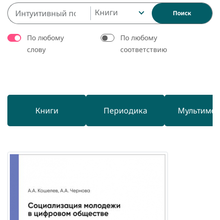
Книги
Поиск
По любому
По любому
слову
соответствию
Книги
Периодика
Мультиме