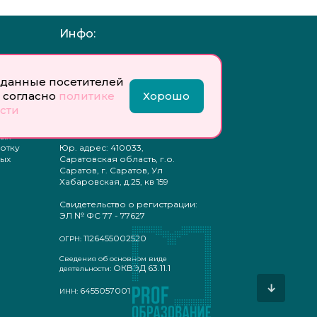
Инфо:
 обработку
Учредитель: Общество с
ых
ограниченной
ответственностью
данные посетителей
«Профобразование»
 согласно
политике
Хорошо
сти
ти
Главный редактор: Богатырева
те
Е. А.
ых
отку
Юр. адрес: 410033,
ых
Саратовская область, г.о.
Саратов, г. Саратов, Ул
Хабаровская, д.25, кв 159
Свидетельство о регистрации:
ЭЛ № ФС 77 - 77627
1126455002520
ОГРН:
Сведения об основном виде
ОКВЭД 63.11.1
деятельности:
↓
6455057001
ИНН: