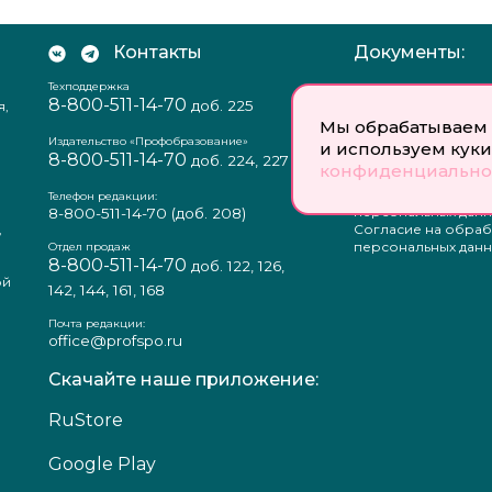
Контакты
Документы:
Техподдержка
Отзыв согласия на
8-800-511-14-70
доб. 225
я,
персональных данн
Пользовательское
Мы обрабатываем 
соглашение
Издательство «Профобразование»
и используем куки
8-800-511-14-70
Политика
доб. 224, 227
конфиденциально
конфиденциальнос
Положение о защи
Телефон редакции:
персональных данн
8-800-511-14-70
(доб. 208)
,
Согласие на обраб
а
персональных данн
Отдел продаж
8-800-511-14-70
доб. 122, 126,
ой
142, 144, 161, 168
Почта редакции:
office@profspo.ru
Скачайте наше приложение:
RuStore
Google Play