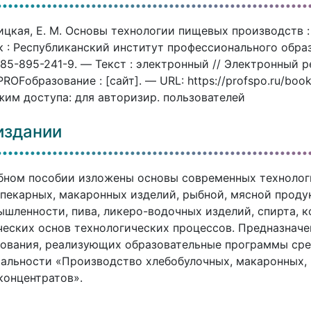
цкая, Е. М. Основы технологии пищевых производств : 
 : Республиканский институт профессионального образ
85-895-241-9. — Текст : электронный // Электронный 
ROFобразование : [сайт]. — URL: https://profspo.ru/boo
им доступа: для авторизир. пользователей
издании
бном пособии изложены основы современных технолог
пекарных, макаронных изделий, рыбной, мясной проду
шленности, пива, ликеро-водочных изделий, спирта, ко
еских основ технологических процессов. Предназнач
ования, реализующих образовательные программы сре
альности «Производство хлебобулочных, макаронных, 
онцентратов».