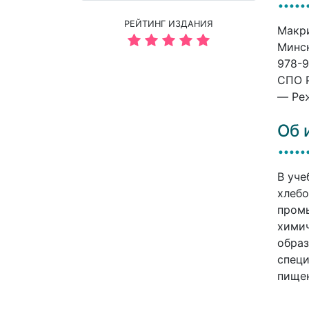
РЕЙТИНГ ИЗДАНИЯ
Макри
Минск
978-9
СПО P
— Реж
Об 
В уче
хлебо
промы
химич
образ
специ
пищек