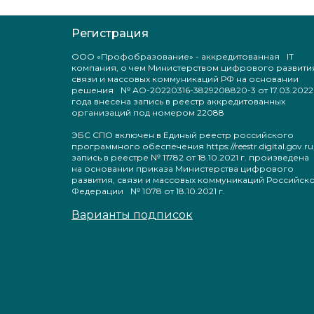
Регистрация
ООО «Профобразование» - аккредитованная IT
компания, о чем Министерством цифрового развити
связи и массовых коммуникаций РФ на основании
решения № АО-20220316-3829208820-3 от 17.03.2022
года внесена запись в реестр аккредитованных
организаций под номером 22088
ЭБС СПО включен в Единый реестр российского
программного обеспечения https://reestr.digital.gov.ru
запись в реестре № 11782 от 18.10.2021 г. произведен
на основании приказа Министерства цифрового
развития, связи и массовых коммуникаций Российск
Федерации № 1078 от 18.10.2021 г.
Варианты подписок