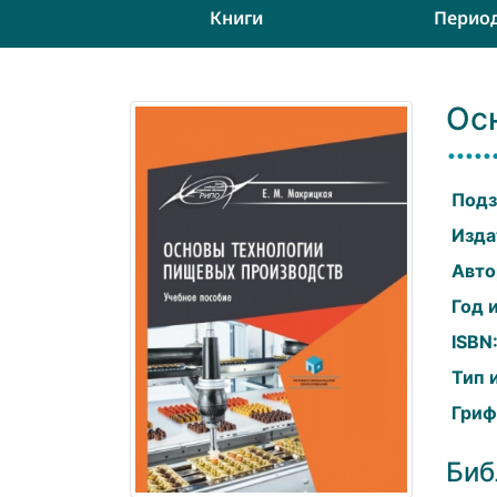
Книги
Перио
Ос
Подз
Изда
Авто
Год 
ISBN
Тип 
Гриф
Биб