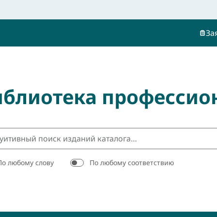
За
иблиотека профессио
По любому слову
По любому соответствию