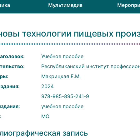
дика
Мультимедиа
Меропри
новы технологии пищевых прои
аголовок:
Учебное пособие
тельство:
Республиканский институт профессион
ры:
Макрицкая Е.М.
издания:
2024
:
978-985-895-241-9
издания:
учебное пособие
:
МО
лиографическая запись