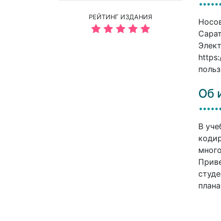
РЕЙТИНГ ИЗДАНИЯ
Носов
Сарат
Элект
https
польз
Об 
В уче
кодир
много
Приве
студе
плана