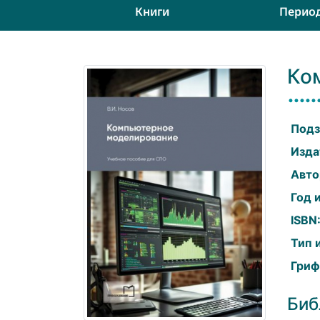
Книги
Перио
Ко
Подз
Изда
Авто
Год 
ISBN
Тип 
Гриф
Биб