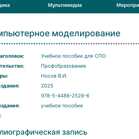
дика
Мультимедиа
Меропри
мпьютерное моделирование
аголовок:
Учебное пособие для СПО
тельство:
Профобразование
ры:
Носов В.И.
издания:
2025
:
978-5-4488-2528-6
издания:
учебное пособие
:
лиографическая запись