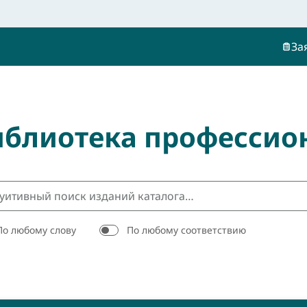
За
иблиотека профессио
По любому слову
По любому соответствию