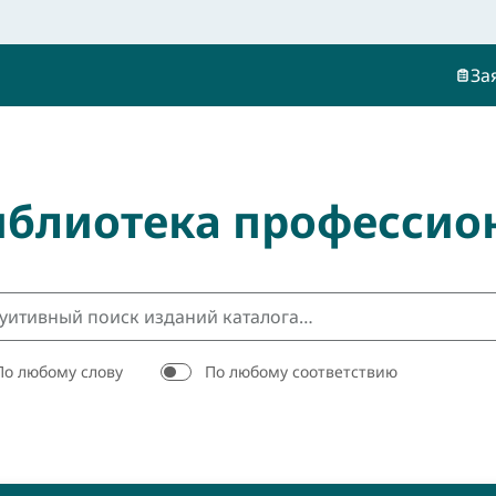
За
иблиотека профессио
По любому слову
По любому соответствию