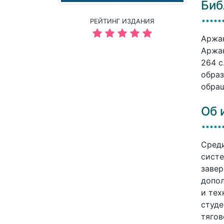
Биб
РЕЙТИНГ ИЗДАНИЯ
Аржан
Аржан
264 c
образ
обращ
Об 
Среди
систе
завер
допол
и тех
студе
тягов