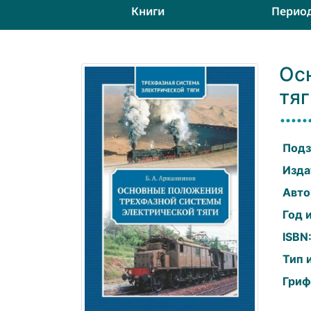
Книги
Перио
Ос
тяг
Подз
Изда
Авто
Год 
ISBN
Тип 
Гриф