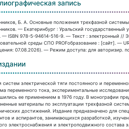
лиографическая запись
ников, Б. А. Основные положения трехфазной системы э
ников. — Екатеринбург : Уральский государственный 
. — ISBN 978-5-94614-516-9. — Текст : электронный //
овательной среды СПО PROFобразование : [сайт]. — URL:
ения: 07.08.2026). — Режим доступа: для авторизир. п
издании
 систем электрической тяги постоянного и переменно
ма переменного тока, экспериментальные исследования
шились ее применением в 1976 году. В монографии пр
ненные материалы по эксплуатации трехфазной систем
нических достижений. Издание предназначено для спец
нтов и аспирантов, занимающихся разработкой, изуче
ого электроснабжения и электроподвижного состава э