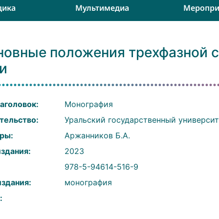
дика
Мультимедиа
Меропри
новные положения трехфазной 
и
аголовок:
Монография
тельство:
Уральский государственный универси
ры:
Аржанников Б.А.
издания:
2023
:
978-5-94614-516-9
издания:
монография
: