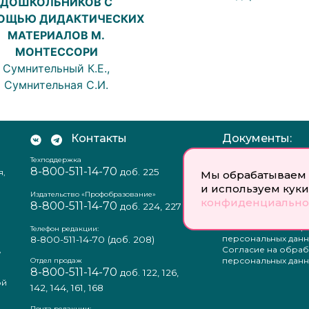
ДОШКОЛЬНИКОВ С
ОЩЬЮ ДИДАКТИЧЕСКИХ
МАТЕРИАЛОВ М.
МОНТЕССОРИ
Сумнительный К.Е.,
Сумнительная С.И.
Контакты
Документы:
Техподдержка
Отзыв согласия на
8-800-511-14-70
доб. 225
я,
персональных данн
Мы обрабатываем 
Пользовательское
и используем куки
соглашение
Издательство «Профобразование»
конфиденциально
8-800-511-14-70
Политика
доб. 224, 227
конфиденциальнос
Положение о защи
Телефон редакции:
персональных данн
8-800-511-14-70
(доб. 208)
,
Согласие на обраб
а
персональных данн
Отдел продаж
8-800-511-14-70
доб. 122, 126,
ой
142, 144, 161, 168
Почта редакции: