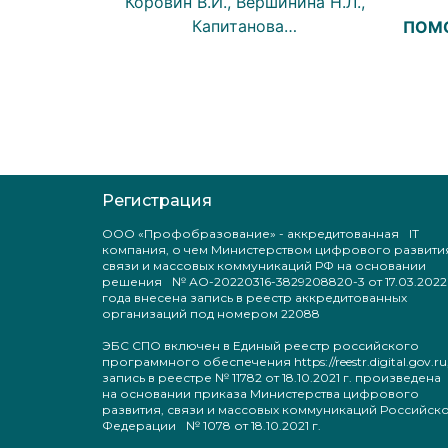
Коровин В.И., Вершинина Н.Л.,
Капитанова…
ПОМ
Регистрация
ООО «Профобразование» - аккредитованная IT
компания, о чем Министерством цифрового развити
связи и массовых коммуникаций РФ на основании
решения № АО-20220316-3829208820-3 от 17.03.2022
года внесена запись в реестр аккредитованных
организаций под номером 22088
ЭБС СПО включен в Единый реестр российского
программного обеспечения https://reestr.digital.gov.ru
запись в реестре № 11782 от 18.10.2021 г. произведен
на основании приказа Министерства цифрового
развития, связи и массовых коммуникаций Российск
Федерации № 1078 от 18.10.2021 г.