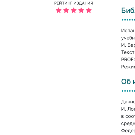
РЕЙТИНГ ИЗДАНИЯ
Биб
Испан
учебн
И. Ба
Текст
PROFо
Режим
Об 
Данно
И. Ло
в соо
средн
Федер