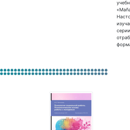
учебн
«Maña
Насто
изуча
серии
отраб
форма