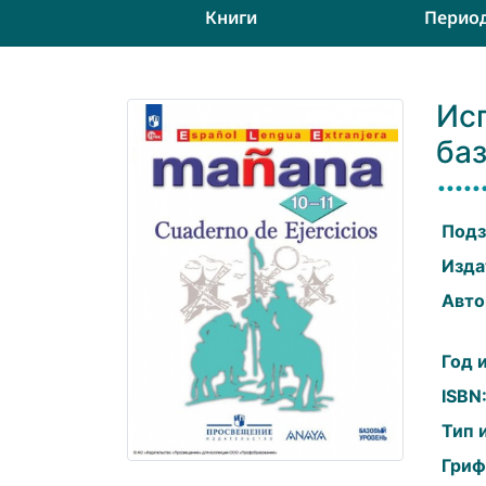
Книги
Перио
Исп
ба
Подз
Изда
Авто
Год 
ISBN
Тип 
Гриф