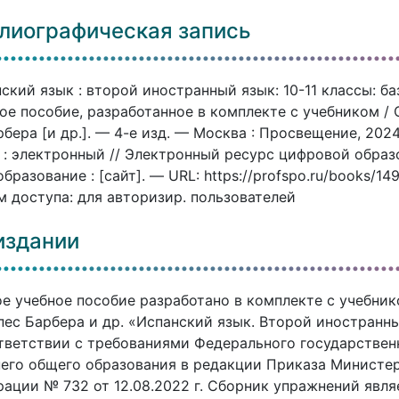
лиографическая запись
ский язык : второй иностранный язык: 10-11 классы: б
ое пособие, разработанное в комплекте с учебником / С
рбера [и др.]. — 4-е изд. — Москва : Просвещение, 202
 : электронный // Электронный ресурс цифровой обра
бразование : [сайт]. — URL: https://profspo.ru/books/1
 доступа: для авторизир. пользователей
издании
е учебное пособие разработано в комплекте с учебнико
пес Барбера и др. «Испанский язык. Второй иностранн
тветствии с требованиями Федерального государствен
его общего образования в редакции Приказа Министе
ации № 732 от 12.08.2022 г. Сборник упражнений яв