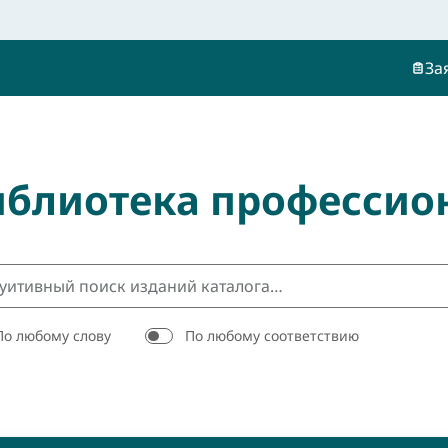
За
иблиотека профессио
По любому слову
По любому соответствию