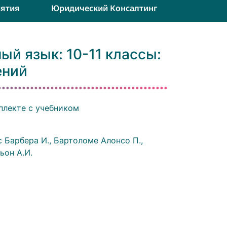
ятия
Юридический Консалтинг
ый язык: 10-11 классы:
ений
плекте с учебником
с Барбера И., Бартоломе Алонсо П.,
ьон А.И.