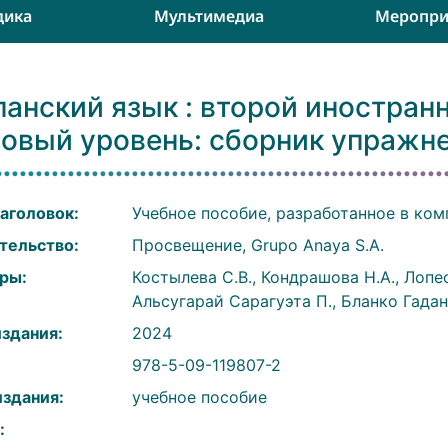
дика
Мультимедиа
Меропри
анский язык : второй иностранн
зовый уровень: сборник упражн
аголовок:
Учебное пособие, разработанное в ком
тельство:
Просвещение, Grupo Anaya S.A.
ры:
Костылева С.В., Кондрашова Н.А., Лопе
Альсугарай Сарагуэта П., Бланко Гадан
издания:
2024
:
978-5-09-119807-2
издания:
учебное пособие
: