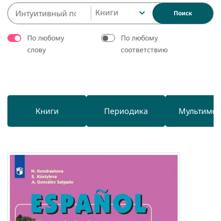
Книги
Поиск
По любому
По любому
слову
соответствию
Книги
Периодика
Мультиме