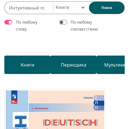
Книги
Поиск
По любому
По любому
слову
соответствию
Книги
Периодика
Мультиме