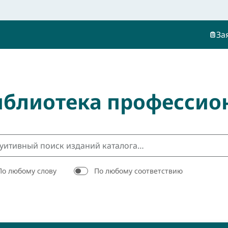
За
иблиотека профессио
По любому слову
По любому соответствию