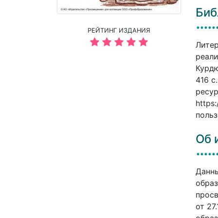
Биб
РЕЙТИНГ ИЗДАНИЯ
Литер
реали
Курдю
416 c
ресур
https
польз
Об 
Данны
образ
просв
от 27