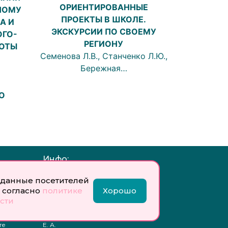
ОРИЕНТИРОВАННЫЕ
НОМУ
ПРОЕКТЫ В ШКОЛЕ.
А И
ЭКСКУРСИИ ПО СВОЕМУ
ОГО-
РЕГИОНУ
БОТЫ
Семенова Л.В., Станченко Л.Ю.,
Бережная…
О
Инфо:
 обработку
Учредитель: Общество с
данные посетителей
ых
ограниченной
 согласно
политике
Хорошо
ответственностью
сти
«Профобразование»
ти
Главный редактор: Богатырева
те
Е. А.