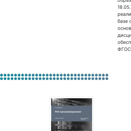
образ
18.05
реали
базе 
основ
дисци
обесп
ФГОС 