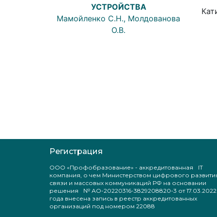
УСТРОЙСТВА
Кат
Мамойленко С.Н., Молдованова
О.В.
Регистрация
ООО «Профобразование» - аккредитованная IT
компания, о чем Министерством цифрового развити
связи и массовых коммуникаций РФ на основании
решения № АО-20220316-3829208820-3 от 17.03.2022
года внесена запись в реестр аккредитованных
организаций под номером 22088