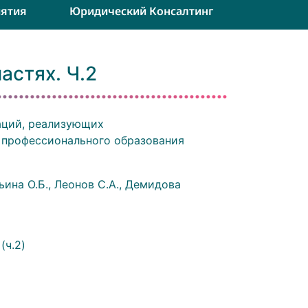
ятия
Юридический Консалтинг
астях. Ч.2
аций, реализующих
 профессионального образования
ьина О.Б., Леонов С.А., Демидова
(ч.2)