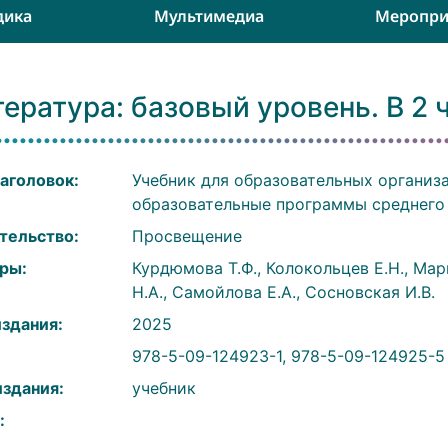
дика
Мультимедиа
Меропри
ература: базовый уровень. В 2 ч
аголовок:
Учебник для образовательных организ
образовательные программы среднего
тельство:
Просвещение
ры:
Курдюмова Т.Ф., Колокольцев Е.Н., Мар
Н.А., Самойлова Е.А., Сосновская И.В.
издания:
2025
:
978-5-09-124923-1, 978-5-09-124925-5 
издания:
учебник
: