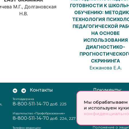
ГОТОВНОСТИ К ШКОЛЬ
ичева М.Г., Долгановская
ОБУЧЕНИЮ: МЕТОДИК
Н.В.
ТЕХНОЛОГИЯ ПСИХОЛ
ПЕДАГОГИЧЕСКОЙ РА
НА ОСНОВЕ
ИСПОЛЬЗОВАНИЯ
ДИАГНОСТИКО-
ПРОГНОСТИЧЕСКОГ
СКРИНИНГА
Екжанова Е.А.
Контакты
Документы:
Техподдержка
Отзыв согласия на
Мы обрабатываем 
8-800-511-14-70
доб. 225
я,
персональных данн
и используем куки
Пользовательское
конфиденциально
соглашение
Издательство «Профобразование»
8-800-511-14-70
Политика
доб. 224, 227
конфиденциальнос
Положение о защи
Телефон редакции: