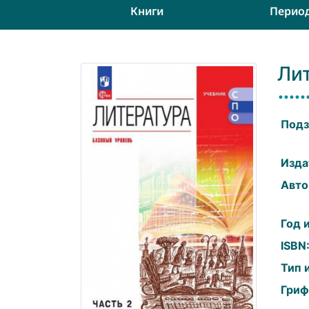
Книги
Перио
Лит
Подз
Изда
Авто
Год 
ISBN
Тип 
Гриф