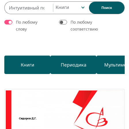
Книги
Поиск
По любому
По любому
слову
соответствию
Книги
Периодика
Мультиме